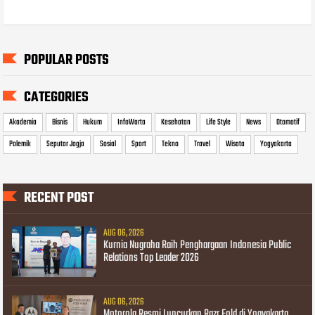
POPULAR POSTS
CATEGORIES
Akademia
Bisnis
Hukum
InfoWarta
Kesehatan
Life Style
News
Otomotif
Polemik
Seputar Jogja
Sosial
Sport
Tekno
Travel
Wisata
Yogyakarta
RECENT POST
AUG 06, 2026
Kurnia Nugraha Raih Penghargaan Indonesia Public
Relations Top Leader 2026
AUG 06, 2026
Motorola Resmi Luncurkan Razr Fold di Yogyakarta,