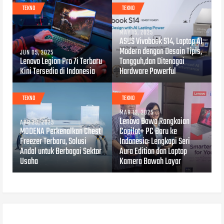
TEKNO
TEKNO
MAY 15, 2025
ASUS Vivobook S14, Laptop AI
Modern dengan Desain Tipis,
JUN 05, 2025
Lenovo Legion Pro 7i Terbaru
Tangguh,dan Ditenagai
Kini Tersedia di Indonesia
Hardware Powerful
TEKNO
TEKNO
MAR 13, 2025
Lenovo Bawa Rangkaian
APR 28, 2025
MODENA Perkenalkan Chest
Copilot+ PC Baru ke
Freezer Terbaru, Solusi
Indonesia: Lengkapi Seri
Andal untuk Berbagai Sektor
Aura Edition dan Laptop
Usaha
Kamera Bawah Layar