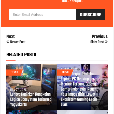
DOLOREMQUE.
Next
Previous
Newer Post
Older Post
RELATED POSTS
AUG 12, 2025
TEKNO
TEKNO
Lenovo Legion Hadirkan
Laptop, PC Desktop serta
Monitor Terbaru, Dorong
Gamer Indonesia ‘Reach
NOV 27, 2025
Lenovo Hadirkan Rangkaian
Your Impossible’ Lewat
Legion Ecosystem Terbaru di
Ekosistem Gaming Lebih
Yogyakarta
Luas