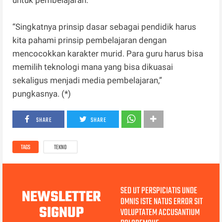
“Singkatnya prinsip dasar sebagai pendidik harus
kita pahami prinsip pembelajaran dengan
mencocokkan karakter murid. Para guru harus bisa
memilih teknologi mana yang bisa dikuasai
sekaligus menjadi media pembelajaran,”
pungkasnya. (*)
SHARE
SHARE
TAGS
TEKNO
SED UT PERSPICIATIS UNDE
NEWSLETTER
OMNIS ISTE NATUS ERROR SIT
SIGNUP
VOLUPTATEM ACCUSANTIUM