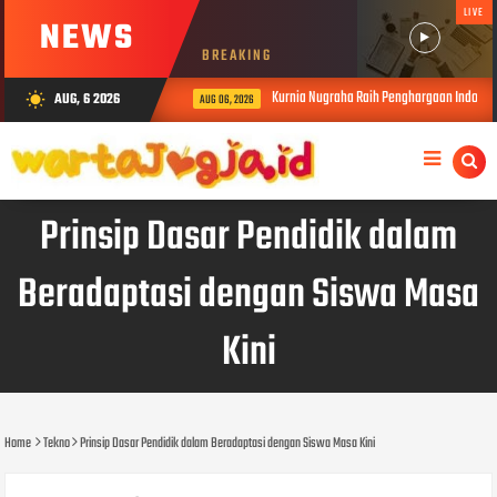
LIVE
NEWS
BREAKING
Kurnia Nugraha Raih Penghargaan Indonesia
AUG, 6 2026
wb_sunny
AUG 06, 2026
Prinsip Dasar Pendidik dalam
Beradaptasi dengan Siswa Masa
Kini
Home
Tekno
Prinsip Dasar Pendidik dalam Beradaptasi dengan Siswa Masa Kini