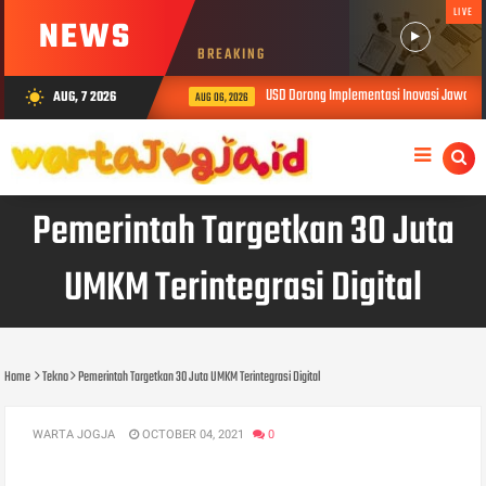
LIVE
NEWS
BREAKING
USD Dorong Implementasi Inovasi Jawalen
AUG, 7 2026
wb_sunny
AUG 06, 2026
Pemerintah Targetkan 30 Juta
UMKM Terintegrasi Digital
Home
Tekno
Pemerintah Targetkan 30 Juta UMKM Terintegrasi Digital
WARTA JOGJA
OCTOBER 04, 2021
0