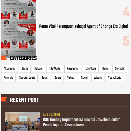
Peran Vital Perempuan sebagai Agent of Change Era Digital
CATEGORIES
Akademia
Bisnis
Hukum
InfoWarta
Kesehatan
Life Style
News
Otomotif
Polemik
Seputar Jogja
Sosial
Sport
Tekno
Travel
Wisata
Yogyakarta
RECENT POST
AUG 06, 2026
USD Dorong Implementasi Inovasi Jawalens dalam
Pembelajaran Aksara Jawa