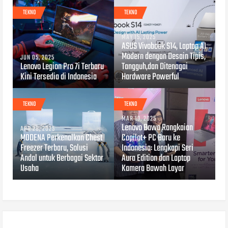
TEKNO
TEKNO
MAY 15, 2025
ASUS Vivobook S14, Laptop AI
Modern dengan Desain Tipis,
JUN 05, 2025
Lenovo Legion Pro 7i Terbaru
Tangguh,dan Ditenagai
Kini Tersedia di Indonesia
Hardware Powerful
TEKNO
TEKNO
MAR 13, 2025
Lenovo Bawa Rangkaian
APR 28, 2025
MODENA Perkenalkan Chest
Copilot+ PC Baru ke
Freezer Terbaru, Solusi
Indonesia: Lengkapi Seri
Andal untuk Berbagai Sektor
Aura Edition dan Laptop
Usaha
Kamera Bawah Layar