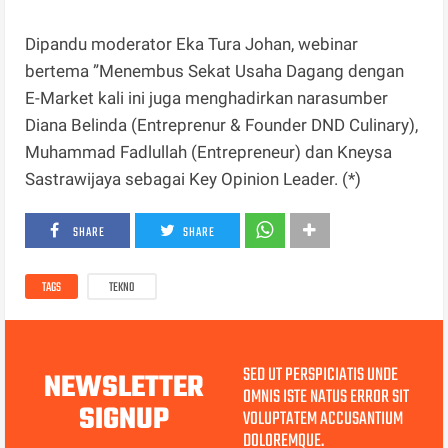
Dipandu moderator Eka Tura Johan, webinar
bertema ”Menembus Sekat Usaha Dagang dengan
E-Market kali ini juga menghadirkan narasumber
Diana Belinda (Entreprenur & Founder DND Culinary),
Muhammad Fadlullah (Entrepreneur) dan Kneysa
Sastrawijaya sebagai Key Opinion Leader. (*)
SHARE
SHARE
TAGS
TEKNO
SED UT PERSPICIATIS UNDE
NEWSLETTER
OMNIS ISTE NATUS ERROR SIT
SIGNUP
VOLUPTATEM ACCUSANTIUM
DOLOREMQUE.