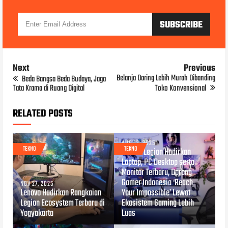
Next
Previous
Belanja Daring Lebih Murah Dibanding
Beda Bangsa Beda Budaya, Jaga
Tata Krama di Ruang Digital
Toko Konvensional
RELATED POSTS
AUG 12, 2025
TEKNO
TEKNO
Lenovo Legion Hadirkan
Laptop, PC Desktop serta
Monitor Terbaru, Dorong
Gamer Indonesia ‘Reach
NOV 27, 2025
Lenovo Hadirkan Rangkaian
Your Impossible’ Lewat
Legion Ecosystem Terbaru di
Ekosistem Gaming Lebih
Yogyakarta
Luas