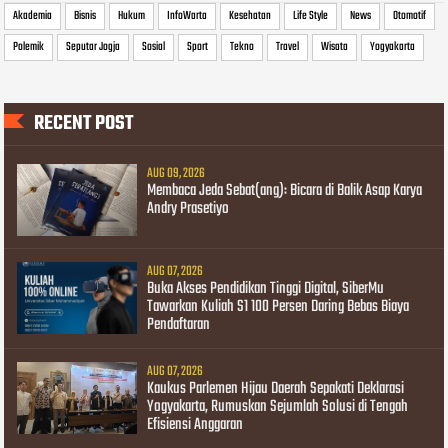
Akademia
Bisnis
Hukum
InfoWarta
Kesehatan
Life Style
News
Otomotif
Polemik
Seputar Jogja
Sosial
Sport
Tekno
Travel
Wisata
Yogyakarta
RECENT POST
AUG 09, 2026
Membaca Jeda Sebat(ang): Bicara di Balik Asap Karya
Andry Prasetiyo
AUG 07, 2026
Buka Akses Pendidikan Tinggi Digital, SiberMu
Tawarkan Kuliah S1 100 Persen Daring Bebas Biaya
Pendaftaran
AUG 07, 2026
Kaukus Parlemen Hijau Daerah Sepakati Deklarasi
Yogyakarta, Rumuskan Sejumlah Solusi di Tengah
Efisiensi Anggaran