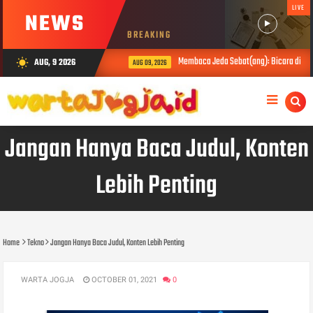
LIVE
NEWS
BREAKING
Membaca Jeda Sebat(ang): Bicara di Balik
AUG, 9 2026
wb_sunny
AUG 09, 2026
Jangan Hanya Baca Judul, Konten
Lebih Penting
Home
Tekno
Jangan Hanya Baca Judul, Konten Lebih Penting
WARTA JOGJA
OCTOBER 01, 2021
0