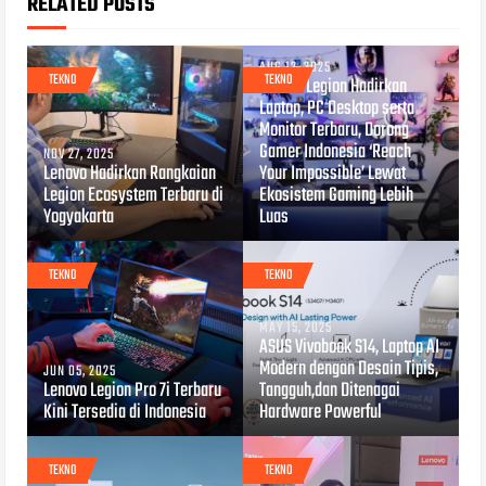
RELATED POSTS
AUG 12, 2025
TEKNO
TEKNO
Lenovo Legion Hadirkan
Laptop, PC Desktop serta
Monitor Terbaru, Dorong
Gamer Indonesia ‘Reach
NOV 27, 2025
Lenovo Hadirkan Rangkaian
Your Impossible’ Lewat
Legion Ecosystem Terbaru di
Ekosistem Gaming Lebih
Yogyakarta
Luas
TEKNO
TEKNO
MAY 15, 2025
ASUS Vivobook S14, Laptop AI
Modern dengan Desain Tipis,
JUN 05, 2025
Lenovo Legion Pro 7i Terbaru
Tangguh,dan Ditenagai
Kini Tersedia di Indonesia
Hardware Powerful
TEKNO
TEKNO