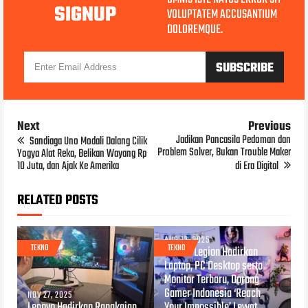
SIGNUP
VOLUPTATEM ACCUSANTIUM
DOLOREMQUE.
Next
Previous
Jadikan Pancasila Pedoman dan
Sandiaga Uno Modali Dalang Cilik
Problem Solver, Bukan Trouble Maker
Yogya Alat Reka, Belikan Wayang Rp
10 Juta, dan Ajak Ke Amerika
di Era Digital
RELATED POSTS
AUG 12, 2025
TEKNO
TEKNO
Lenovo Legion Hadirkan
Laptop, PC Desktop serta
Monitor Terbaru, Dorong
Gamer Indonesia ‘Reach
NOV 27, 2025
Lenovo Hadirkan Rangkaian
Your Impossible’ Lewat