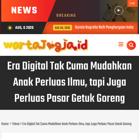
LIVE
NEWS
BREAKING
Kurnia Nugraha Raih Penghargaan Indonesia P
AUG, 6 2026
wb_sunny
AUG 06, 2026
Era Digital Tak Cuma Mudahkan
Anak Perluas Ilmu, tapi Juga
Perluas Pasar Getuk Goreng
Home
Tekno
Era Digital Tak Cuma Mudahkan Anak Perluas Ilmu, tapi Juga Perluas Pasar Getuk Goreng