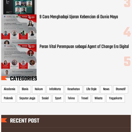
9 Cara Menghadapi Ujaran Kebencian di Dunia Maya
Peran Vital Perempuan sebagai Agent of Change Era Digital
CATEGORIES
Akademia
Bisnis
Hukum
InfoWarta
Kesehatan
Life Style
News
Otomotif
Polemik
Seputar Jogja
Sosial
Sport
Tekno
Travel
Wisata
Yogyakarta
RECENT POST