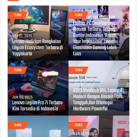
AUG 12, 2025
TEKNO
TEKNO
Lenovo Legion Hadirkan
Laptop, PC Desktop serta
Monitor Terbaru, Dorong
Gamer Indonesia ‘Reach
NOV 27, 2025
Lenovo Hadirkan Rangkaian
Your Impossible’ Lewat
Legion Ecosystem Terbaru di
Ekosistem Gaming Lebih
Yogyakarta
Luas
TEKNO
TEKNO
MAY 15, 2025
ASUS Vivobook S14, Laptop AI
Modern dengan Desain Tipis,
JUN 05, 2025
Lenovo Legion Pro 7i Terbaru
Tangguh,dan Ditenagai
Kini Tersedia di Indonesia
Hardware Powerful
TEKNO
TEKNO
MAR 13, 2025