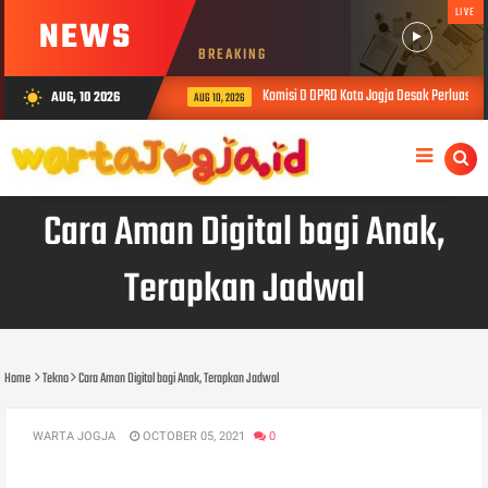
LIVE
NEWS
BREAKING
Komisi D DPRD Kota Jogja Desak Perluasan
AUG, 10 2026
wb_sunny
AUG 10, 2026
Cara Aman Digital bagi Anak,
Terapkan Jadwal
Home
Tekno
Cara Aman Digital bagi Anak, Terapkan Jadwal
WARTA JOGJA
OCTOBER 05, 2021
0