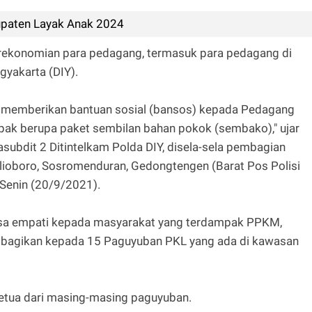
upaten Layak Anak 2024
erekonomian para pedagang, termasuk para pedagang di
yakarta (DIY).
IY memberikan bantuan sosial (bansos) kepada Pedagang
pak berupa paket sembilan bahan pokok (sembako)," ujar
subdit 2 Ditintelkam Polda DIY, disela-sela pembagian
lioboro, Sosromenduran, Gedongtengen (Barat Pos Polisi
 Senin (20/9/2021).
asa empati kepada masyarakat yang terdampak PPKM,
bagikan kepada 15 Paguyuban PKL yang ada di kawasan
ketua dari masing-masing paguyuban.