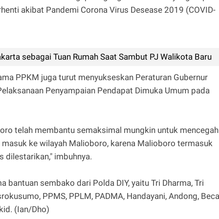
terhenti akibat Pandemi Corona Virus Desease 2019 (COVID-
karta sebagai Tuan Rumah Saat Sambut PJ Walikota Baru
ama PPKM juga turut menyukseskan Peraturan Gubernur
n Pelaksanaan Penyampaian Pendapat Dimuka Umum pada
boro telah membantu semaksimal mungkin untuk mencegah
masuk ke wilayah Malioboro, karena Malioboro termasuk
dilestarikan," imbuhnya.
a bantuan sembako dari Polda DIY, yaitu Tri Dharma, Tri
Sosrokusumo, PPMS, PPLM, PADMA, Handayani, Andong, Bec
kid. (Ian/Dho)