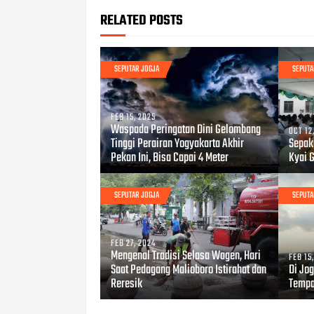
RELATED POSTS
SEPUTAR JOGJA
SEPUTA
FEB 15, 2025
Waspada Peringatan Dini Gelombang
OCT 12
Tinggi Perairan Yogyakarta Akhir
Sepak
Pekan Ini, Bisa Capai 4 Meter
Kyai 
SEPUTAR JOGJA
SEPUTA
FEB 27, 2024
Mengenal Tradisi Selasa Wagen, Hari
FEB 15
Saat Pedagang Malioboro Istirahat dan
Di Jog
Reresik
Tempa