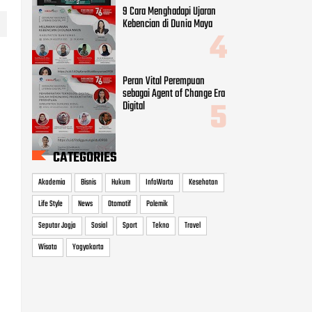
9 Cara Menghadapi Ujaran
Kebencian di Dunia Maya
Peran Vital Perempuan
sebagai Agent of Change Era
Digital
CATEGORIES
Akademia
Bisnis
Hukum
InfoWarta
Kesehatan
Life Style
News
Otomotif
Polemik
Seputar Jogja
Sosial
Sport
Tekno
Travel
Wisata
Yogyakarta