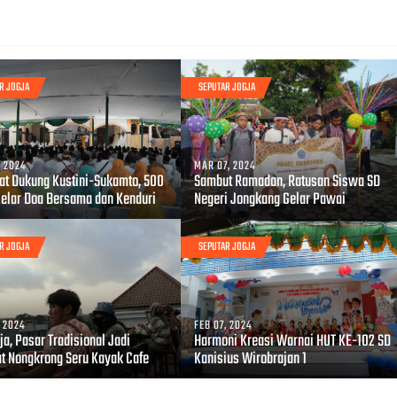
R JOGJA
SEPUTAR JOGJA
, 2024
MAR 07, 2024
at Dukung Kustini-Sukamto, 500
Sambut Ramadan, Ratusan Siswa SD
Gelar Doa Bersama dan Kenduri
Negeri Jongkang Gelar Pawai
R JOGJA
SEPUTAR JOGJA
, 2024
FEB 07, 2024
ja, Pasar Tradisional Jadi
Harmoni Kreasi Warnai HUT KE-102 SD
t Nongkrong Seru Kayak Cafe
Kanisius Wirobrajan 1