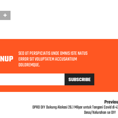
SED UT PERSPICIATIS UNDE OMNIS ISTE NATUS
GNUP
ERROR SIT VOLUPTATEM ACCUSANTIUM
DOLOREMQUE.
Previo
DPRD DIY Dukung Alokasi 26.1 Milyar untuk Tangani Covid di 4
Desa/Kelurahan se DIY