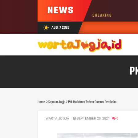
NEWS
BREAKING
AUG, 7 2026
wb_sunny
P
Home
Seputar Jogja
PKL Malioboro Terima Bansos Sembako
WARTA JOGJA
SEPTEMBER 20, 2021
0