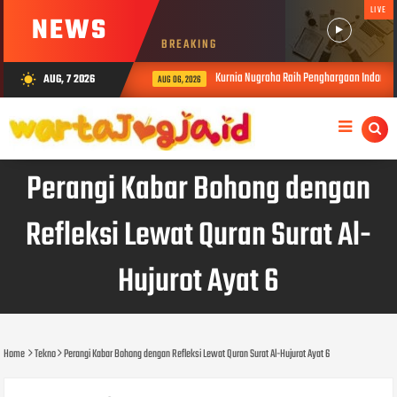
LIVE
NEWS
BREAKING
Kurnia Nugraha Raih Penghargaan Indonesia 
AUG, 7 2026
wb_sunny
AUG 06, 2026
Perangi Kabar Bohong dengan
Refleksi Lewat Quran Surat Al-
Hujurot Ayat 6
Home
Tekno
Perangi Kabar Bohong dengan Refleksi Lewat Quran Surat Al-Hujurot Ayat 6