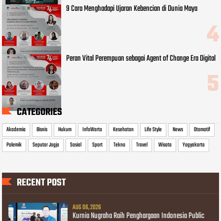
9 Cara Menghadapi Ujaran Kebencian di Dunia Maya
Peran Vital Perempuan sebagai Agent of Change Era Digital
CATEGORIES
Akademia
Bisnis
Hukum
InfoWarta
Kesehatan
Life Style
News
Otomotif
Polemik
Seputar Jogja
Sosial
Sport
Tekno
Travel
Wisata
Yogyakarta
RECENT POST
AUG 06, 2026
Kurnia Nugraha Raih Penghargaan Indonesia Public