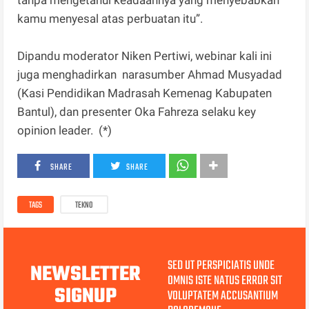
kamu menyesal atas perbuatan itu”.
Dipandu moderator Niken Pertiwi, webinar kali ini
juga menghadirkan narasumber Ahmad Musyadad
(Kasi Pendidikan Madrasah Kemenag Kabupaten
Bantul), dan presenter Oka Fahreza selaku key
opinion leader. (*)
SHARE
SHARE
TAGS
TEKNO
SED UT PERSPICIATIS UNDE
NEWSLETTER
OMNIS ISTE NATUS ERROR SIT
SIGNUP
VOLUPTATEM ACCUSANTIUM