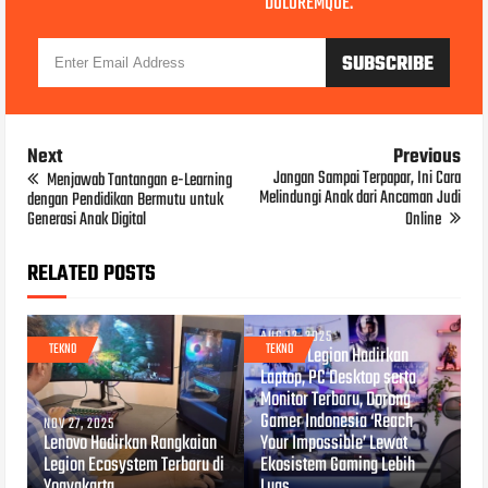
DOLOREMQUE.
Next
Previous
Jangan Sampai Terpapar, Ini Cara
Menjawab Tantangan e-Learning
Melindungi Anak dari Ancaman Judi
dengan Pendidikan Bermutu untuk
Generasi Anak Digital
Online
RELATED POSTS
AUG 12, 2025
TEKNO
TEKNO
Lenovo Legion Hadirkan
Laptop, PC Desktop serta
Monitor Terbaru, Dorong
Gamer Indonesia ‘Reach
NOV 27, 2025
Lenovo Hadirkan Rangkaian
Your Impossible’ Lewat
Legion Ecosystem Terbaru di
Ekosistem Gaming Lebih
Yogyakarta
Luas