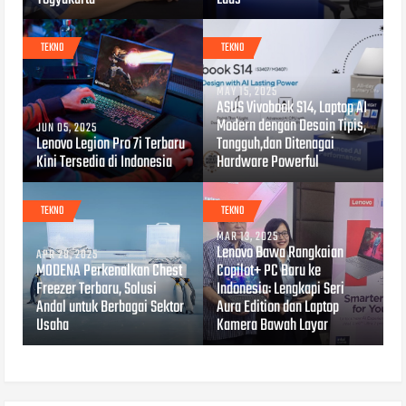
TEKNO
TEKNO
MAY 15, 2025
ASUS Vivobook S14, Laptop AI
Modern dengan Desain Tipis,
JUN 05, 2025
Lenovo Legion Pro 7i Terbaru
Tangguh,dan Ditenagai
Kini Tersedia di Indonesia
Hardware Powerful
TEKNO
TEKNO
MAR 13, 2025
Lenovo Bawa Rangkaian
APR 28, 2025
MODENA Perkenalkan Chest
Copilot+ PC Baru ke
Freezer Terbaru, Solusi
Indonesia: Lengkapi Seri
Andal untuk Berbagai Sektor
Aura Edition dan Laptop
Usaha
Kamera Bawah Layar