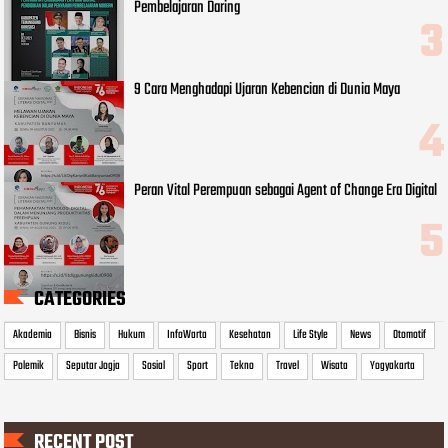
Pembelajaran Daring
9 Cara Menghadapi Ujaran Kebencian di Dunia Maya
Peran Vital Perempuan sebagai Agent of Change Era Digital
CATEGORIES
Akademia
Bisnis
Hukum
InfoWarta
Kesehatan
Life Style
News
Otomotif
Polemik
Seputar Jogja
Sosial
Sport
Tekno
Travel
Wisata
Yogyakarta
RECENT POST