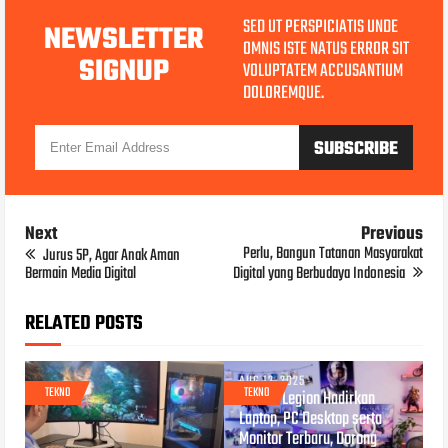
SED UT PERSPICIATIS UNDE
NEWSLETTER
OMNIS ISTE NATUS ERROR SIT
SIGNUP
VOLUPTATEM ACCUSANTIUM
DOLOREMQUE.
Next
Previous
Perlu, Bangun Tatanan Masyarakat
Jurus 5P, Agar Anak Aman
Bermain Media Digital
Digital yang Berbudaya Indonesia
RELATED POSTS
AUG 12, 2025
TEKNO
TEKNO
Lenovo Legion Hadirkan
Laptop, PC Desktop serta
Monitor Terbaru, Dorong