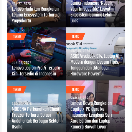
Gamer Indonesia ‘Reach
NOV 27, 2025
Lenovo Hadirkan Rangkaian
Your Impossible’ Lewat
Legion Ecosystem Terbaru di
Ekosistem Gaming Lebih
Yogyakarta
Luas
TEKNO
TEKNO
MAY 15, 2025
ASUS Vivobook S14, Laptop AI
Modern dengan Desain Tipis,
JUN 05, 2025
Lenovo Legion Pro 7i Terbaru
Tangguh,dan Ditenagai
Kini Tersedia di Indonesia
Hardware Powerful
TEKNO
TEKNO
MAR 13, 2025
Lenovo Bawa Rangkaian
APR 28, 2025
MODENA Perkenalkan Chest
Copilot+ PC Baru ke
Freezer Terbaru, Solusi
Indonesia: Lengkapi Seri
Andal untuk Berbagai Sektor
Aura Edition dan Laptop
Usaha
Kamera Bawah Layar