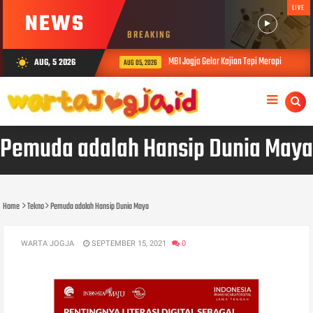
LIVE
NEWS
BREAKING
MBI Jogja Gelar Kajian Tepi Merapi
AUG, 5 2026
wb_sunny
AUG 05, 2026
AUG
Pemuda adalah Hansip Dunia Maya
Home
Tekno
Pemuda adalah Hansip Dunia Maya
WARTA JOGJA
SEPTEMBER 15, 2021
0