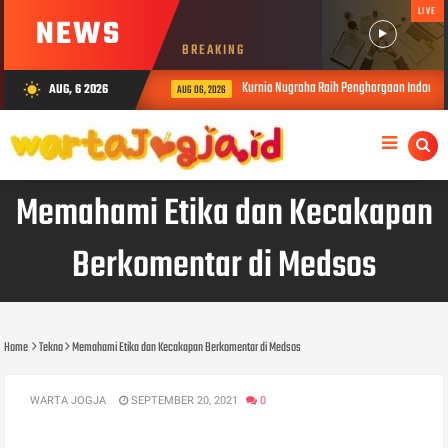
LIVE
NEWS
BREAKING
Kurnia Nugraha Raih Penghargaan Indonesia P
AUG, 6 2026
wb_sunny
AUG 06, 2026
Memahami Etika dan Kecakapan
Berkomentar di Medsos
Home
Tekno
Memahami Etika dan Kecakapan Berkomentar di Medsos
WARTA JOGJA
SEPTEMBER 20, 2021
0