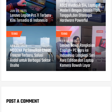
MAY 15, 2025
ASUS Vivobook S14, Laptop AI
Modern dengan Desain Tipis,
JUN 05, 2025
Lenovo Legion Pro 7i Terbaru
Tangguh,dan Ditenagai
Kini Tersedia di Indonesia
Hardware Powerful
TEKNO
TEKNO
MAR 13, 2025
Lenovo Bawa Rangkaian
APR 28, 2025
MODENA Perkenalkan Chest
Copilot+ PC Baru ke
Freezer Terbaru, Solusi
Indonesia: Lengkapi Seri
Andal untuk Berbagai Sektor
Aura Edition dan Laptop
Usaha
Kamera Bawah Layar
POST A COMMENT