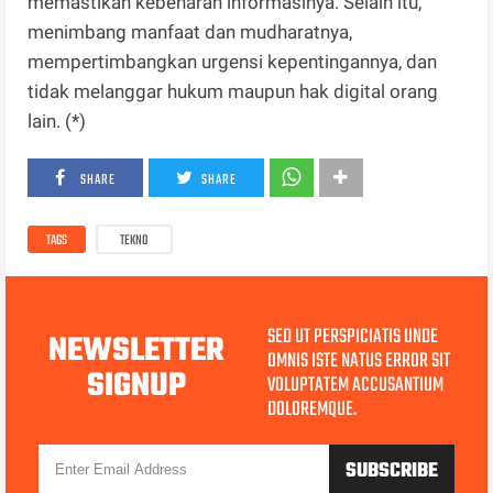
memastikan kebenaran informasinya. Selain itu,
menimbang manfaat dan mudharatnya,
mempertimbangkan urgensi kepentingannya, dan
tidak melanggar hukum maupun hak digital orang
lain. (*)
SHARE
SHARE
TAGS
TEKNO
SED UT PERSPICIATIS UNDE
NEWSLETTER
OMNIS ISTE NATUS ERROR SIT
SIGNUP
VOLUPTATEM ACCUSANTIUM
DOLOREMQUE.