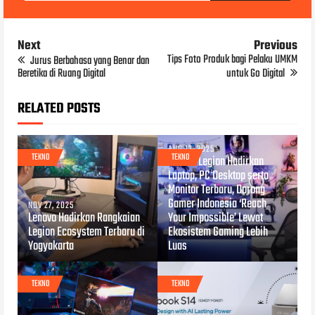
Next
Previous
Tips Foto Produk bagi Pelaku UMKM
Jurus Berbahasa yang Benar dan
Beretika di Ruang Digital
untuk Go Digital
RELATED POSTS
AUG 12, 2025
TEKNO
TEKNO
Lenovo Legion Hadirkan
Laptop, PC Desktop serta
Monitor Terbaru, Dorong
Gamer Indonesia ‘Reach
NOV 27, 2025
Lenovo Hadirkan Rangkaian
Your Impossible’ Lewat
Legion Ecosystem Terbaru di
Ekosistem Gaming Lebih
Yogyakarta
Luas
TEKNO
TEKNO