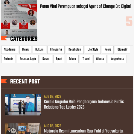
Peran Vital Perempuan sebagai Agent of Change Era Digital
CATEGORIES
Akademia
Bisnis
Hukum
InfoWarta
Kesehatan
Life Style
News
Otomotif
Polemik
Seputar Jogja
Sosial
Sport
Tekno
Travel
Wisata
Yogyakarta
RECENT POST
AUG 06, 2026
Kurnia Nugraha Raih Penghargaan Indonesia Public
Relations Top Leader 2026
AUG 06, 2026
Motorola Resmi Luncurkan Razr Fold di Yogyakarta,