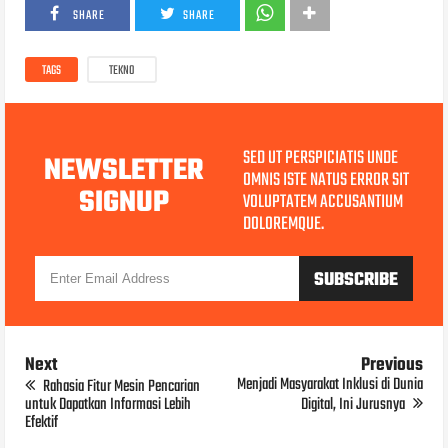
SHARE
SHARE
TAGS
TEKNO
SED UT PERSPICIATIS UNDE
NEWSLETTER
OMNIS ISTE NATUS ERROR SIT
SIGNUP
VOLUPTATEM ACCUSANTIUM
DOLOREMQUE.
Next
Previous
Menjadi Masyarakat Inklusi di Dunia
Rahasia Fitur Mesin Pencarian
untuk Dapatkan Informasi Lebih
Digital, Ini Jurusnya
Efektif