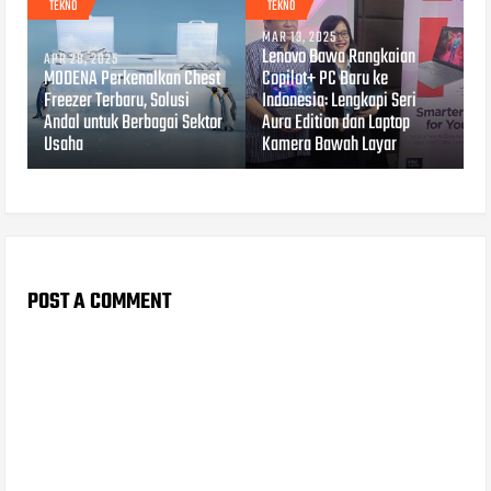
TEKNO
TEKNO
MAR 13, 2025
Lenovo Bawa Rangkaian
APR 28, 2025
MODENA Perkenalkan Chest
Copilot+ PC Baru ke
Freezer Terbaru, Solusi
Indonesia: Lengkapi Seri
Andal untuk Berbagai Sektor
Aura Edition dan Laptop
Usaha
Kamera Bawah Layar
POST A COMMENT