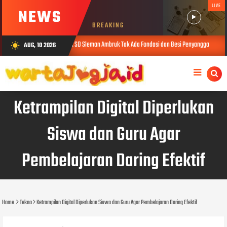
LIVE
NEWS
BREAKING
Polisi : Tembok SD Sleman Ambruk Tak Ada Fondasi dan Besi Penyangga
AUG, 10 2026
wb_sunny
AUG 09, 2026
Ketrampilan Digital Diperlukan
Siswa dan Guru Agar
Pembelajaran Daring Efektif
Home
Tekno
Ketrampilan Digital Diperlukan Siswa dan Guru Agar Pembelajaran Daring Efektif