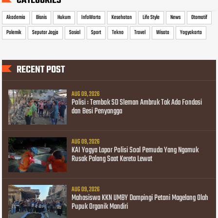
CATEGORIES
Akademia
Bisnis
Hukum
InfoWarta
Kesehatan
Life Style
News
Otomotif
Polemik
Seputar Jogja
Sosial
Sport
Tekno
Travel
Wisata
Yogyakarta
RECENT POST
AUG 09, 2026
Polisi : Tembok SD Sleman Ambruk Tak Ada Fondasi
dan Besi Penyangga
AUG 09, 2026
KAI Yogya Lapor Polisi Soal Pemuda Yang Ngamuk
Rusak Palang Saat Kereta Lewat
AUG 09, 2026
Mahasiswa KKN UMBY Dampingi Petani Magelang Olah
Pupuk Organik Mandiri