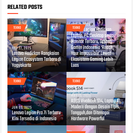
RELATED POSTS
AUG 12, 2025
TEKNO
TEKNO
Lenovo Legion Hadirkan
Laptop, PC Desktop serta
Monitor Terbaru, Dorong
Gamer Indonesia ‘Reach
NOV 27, 2025
Lenovo Hadirkan Rangkaian
Your Impossible’ Lewat
Legion Ecosystem Terbaru di
Ekosistem Gaming Lebih
Yogyakarta
Luas
TEKNO
TEKNO
MAY 15, 2025
ASUS Vivobook S14, Laptop AI
Modern dengan Desain Tipis,
JUN 05, 2025
Lenovo Legion Pro 7i Terbaru
Tangguh,dan Ditenagai
Kini Tersedia di Indonesia
Hardware Powerful