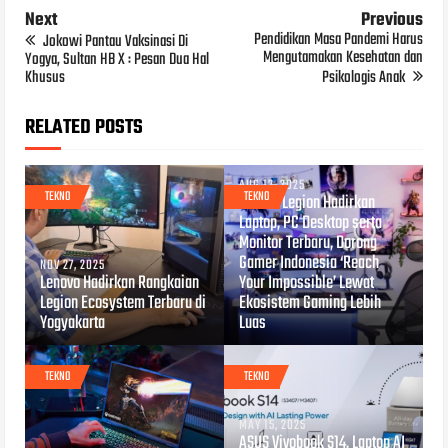
Next
Previous
Pendidikan Masa Pandemi Harus
Jokowi Pantau Vaksinasi Di
Mengutamakan Kesehatan dan
Yogya, Sultan HB X : Pesan Dua Hal
Khusus
Psikologis Anak
RELATED POSTS
AUG 12, 2025
TEKNO
TEKNO
Lenovo Legion Hadirkan
Laptop, PC Desktop serta
Monitor Terbaru, Dorong
Gamer Indonesia ‘Reach
NOV 27, 2025
Lenovo Hadirkan Rangkaian
Your Impossible’ Lewat
Legion Ecosystem Terbaru di
Ekosistem Gaming Lebih
Yogyakarta
Luas
TEKNO
TEKNO
MAY 15, 2025
ASUS Vivobook S14, Laptop AI