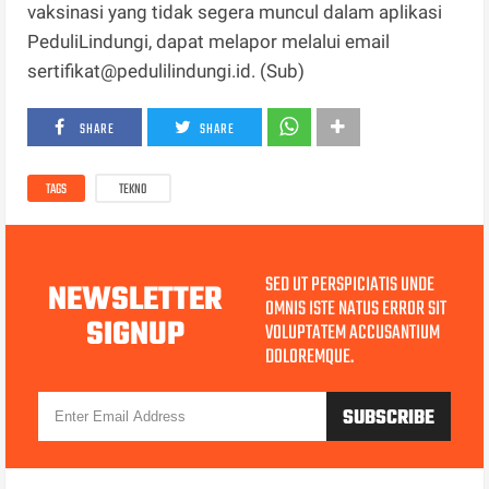
vaksinasi yang tidak segera muncul dalam aplikasi
PeduliLindungi, dapat melapor melalui email
sertifikat@pedulilindungi.id. (Sub)
SHARE
SHARE
TAGS
TEKNO
SED UT PERSPICIATIS UNDE
NEWSLETTER
OMNIS ISTE NATUS ERROR SIT
SIGNUP
VOLUPTATEM ACCUSANTIUM
DOLOREMQUE.