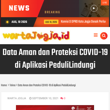
LIVE
NEWS
BREAKING
Komisi D DPRD Kota Jogja Desak Perluasan
AUG, 10 2026
wb_sunny
AUG 10, 2026
Data Aman dan Proteksi COVID-19
di Aplikasi PeduliLindungi
Home
Tekno
Data Aman dan Proteksi COVID-19 di Aplikasi PeduliLindungi
WARTA JOGJA
SEPTEMBER 10, 2021
0