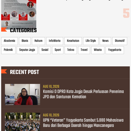
CATEGORIES
Akademia
Bisnis
Hukum
InfoWarta
Kesehatan
Life Style
News
Otomotif
Polemik
Seputar Jogja
Sosial
Sport
Tekno
Travel
Wisata
Yogyakarta
RECENT POST
AUG 10, 2026
Komisi D DPRD Kota Jogja Desak Perluasan Penerima
JPD dan Santunan Kematian
AUG 10, 2026
UPN “Veteran” Yogyakarta Sambut 5.880 Mahasiswa
Baru dari Berbagai Daerah hingga Mancanegara