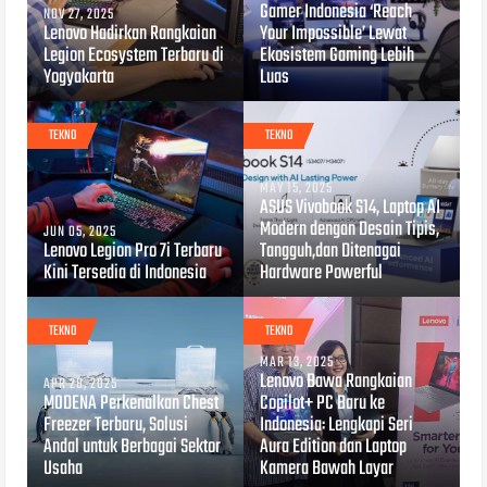
Gamer Indonesia ‘Reach
NOV 27, 2025
Lenovo Hadirkan Rangkaian
Your Impossible’ Lewat
Legion Ecosystem Terbaru di
Ekosistem Gaming Lebih
Yogyakarta
Luas
TEKNO
TEKNO
MAY 15, 2025
ASUS Vivobook S14, Laptop AI
Modern dengan Desain Tipis,
JUN 05, 2025
Lenovo Legion Pro 7i Terbaru
Tangguh,dan Ditenagai
Kini Tersedia di Indonesia
Hardware Powerful
TEKNO
TEKNO
MAR 13, 2025
Lenovo Bawa Rangkaian
APR 28, 2025
MODENA Perkenalkan Chest
Copilot+ PC Baru ke
Freezer Terbaru, Solusi
Indonesia: Lengkapi Seri
Andal untuk Berbagai Sektor
Aura Edition dan Laptop
Usaha
Kamera Bawah Layar