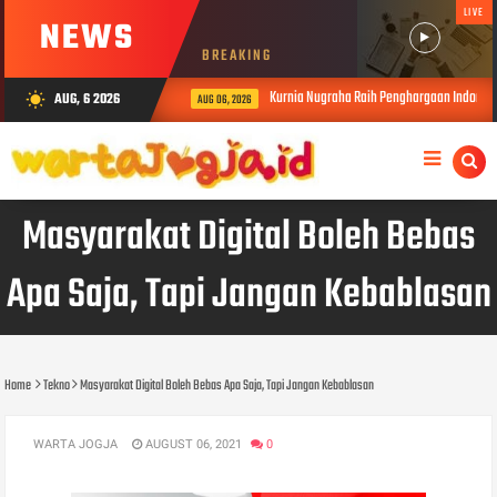
LIVE
NEWS
BREAKING
Kurnia Nugraha Raih Penghargaan Indonesia 
AUG, 6 2026
wb_sunny
AUG 06, 2026
Masyarakat Digital Boleh Bebas
Apa Saja, Tapi Jangan Kebablasan
Home
Tekno
Masyarakat Digital Boleh Bebas Apa Saja, Tapi Jangan Kebablasan
WARTA JOGJA
AUGUST 06, 2021
0