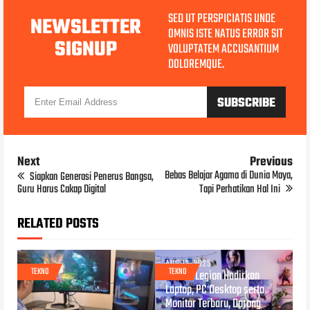
SED UT PERSPICIATIS UNDE
NEWSLETTER
OMNIS ISTE NATUS ERROR SIT
SIGNUP
VOLUPTATEM ACCUSANTIUM
DOLOREMQUE.
Next
Previous
Bebas Belajar Agama di Dunia Maya,
Siapkan Generasi Penerus Bangsa,
Guru Harus Cakap Digital
Tapi Perhatikan Hal Ini
RELATED POSTS
AUG 12, 2025
TEKNO
TEKNO
Lenovo Legion Hadirkan
Laptop, PC Desktop serta
Monitor Terbaru, Dorong