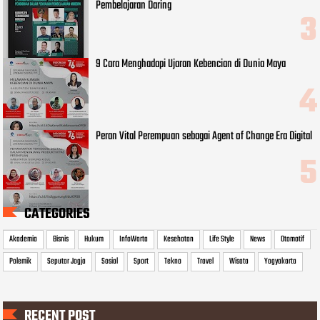
Pembelajaran Daring
9 Cara Menghadapi Ujaran Kebencian di Dunia Maya
Peran Vital Perempuan sebagai Agent of Change Era Digital
CATEGORIES
Akademia
Bisnis
Hukum
InfoWarta
Kesehatan
Life Style
News
Otomotif
Polemik
Seputar Jogja
Sosial
Sport
Tekno
Travel
Wisata
Yogyakarta
RECENT POST