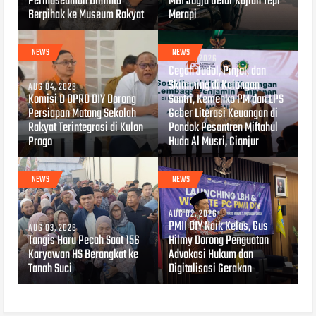
Permuseuman Diminta
MBI Jogja Gelar Kajian Tepi
Berpihak ke Museum Rakyat
Merapi
NEWS
NEWS
AUG 04, 2026
Cegah Judol, Pinjol, dan
Skimming di Kalangan
AUG 04, 2026
Komisi D DPRD DIY Dorong
Santri, Kemenko PM dan LPS
Persiapan Matang Sekolah
Geber Literasi Keuangan di
Rakyat Terintegrasi di Kulon
Pondok Pesantren Miftahul
Progo
Huda Al Musri, Cianjur
NEWS
NEWS
AUG 02, 2026
PMII DIY Naik Kelas, Gus
AUG 03, 2026
Tangis Haru Pecah Saat 156
Hilmy Dorong Penguatan
Karyawan HS Berangkat ke
Advokasi Hukum dan
Tanah Suci
Digitalisasi Gerakan