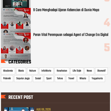
9 Cara Menghadapi Ujaran Kebencian di Dunia Maya
Peran Vital Perempuan sebagai Agent of Change Era Digital
CATEGORIES
Akademia
Bisnis
Hukum
InfoWarta
Kesehatan
Life Style
News
Otomotif
Polemik
Seputar Jogja
Sosial
Sport
Tekno
Travel
Wisata
Yogyakarta
RECENT POST
AUG 06, 2026