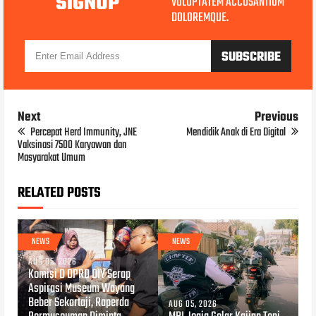
SIGNUP
VOLUPTATEM ACCUSANTIUM
DOLOREMQUE.
Next
Previous
Percepat Herd Immunity, JNE
Mendidik Anak di Era Digital
Vaksinasi 7500 Karyawan dan
Masyarakat Umum
RELATED POSTS
NEWS
NEWS
AUG 05, 2026
Komisi D DPRD DIY Serap
Aspirasi Museum Wayang
Beber Sekartaji, Raperda
AUG 05, 2026