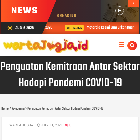
LIVE
NEWS
BREAKING
ublic Relations Top Leader 2026
Motorola Resmi Luncurkan Razr Fold d
AUG, 6 2026
wb_sunny
AUG 06, 2026
Penguatan Kemitraan Antar Sektor
Hadapi Pandemi COVID-19
Home
Akademia
Penguatan Kemitraan Antar Sektor Hadapi Pandemi COVID-19
WARTA JOGJA
JULY 11, 2021
0