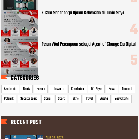
9 Cara Menghadapi Ujaran Kebencian di Dunia Maya
Peran Vital Perempuan sebagai Agent of Change Era Digital
CATEGORIES
Akademia
Bisnis
Hukum
InfoWarta
Kesehatan
Life Style
News
Otomotif
Polemik
Seputar Jogja
Sosial
Sport
Tekno
Travel
Wisata
Yogyakarta
RECENT POST
AUG 06, 2026