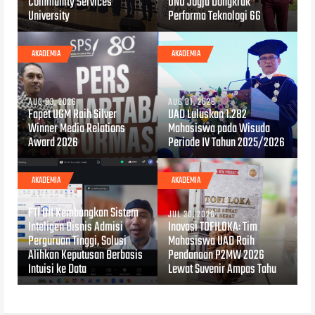
Community Services
UNU Jogja Dongkrak
University
Performa Teknologi 6G
AKADEMIA
AKADEMIA
AUG 03, 2026
AUG 01, 2026
Fapet UGM Raih Silver
UAD Luluskan 1.282
Winner Media Relations
Mahasiswa pada Wisuda
Award 2026
Periode IV Tahun 2025/2026
AKADEMIA
AKADEMIA
JUL 30, 2026
FTI UII Kembangkan Sistem
JUL 30, 2026
Inteligen Bisnis Admisi
Inovasi TOFILOKA: Tim
Perguruan Tinggi, Solusi
Mahasiswa UAD Raih
Alihkan Keputusan Berbasis
Pendanaan P2MW 2026
Intuisi ke Data
Lewat Suvenir Ampas Tahu