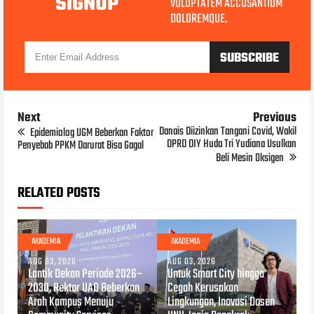
SIGNUP
VOLUPTATEM ACCUSANTIUM
DOLOREMQUE.
Next
Previous
Danais Diizinkan Tangani Covid, Wakil
Epidemiolog UGM Beberkan Faktor
DPRD DIY Huda Tri Yudiana Usulkan
Penyebab PPKM Darurat Bisa Gagal
Beli Mesin Oksigen
RELATED POSTS
AKADEMIA
AKADEMIA
AUG 03, 2026
AUG 03, 2026
Lantik Dekan Periode 2026–
Untuk Smart City hingga
2030, Rektor UAD Beberkan
Cegah Kerusakan
Arah Kampus Menuju
Lingkungan, Inovasi Dosen