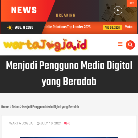
LIVE
NEWS
BREAKING
hargaan Indonesia Public Relations Top Leader 2026
Motorola Resmi Lu
AUG, 6 2026
wb_sunny
AUG 06, 2026
Menjadi Pengguna Media Digital
yang Beradab
Home
Tekno
Menjadi Pengguna Media Digital yang Beradab
WARTA JOGJA
JULY 10, 2021
0