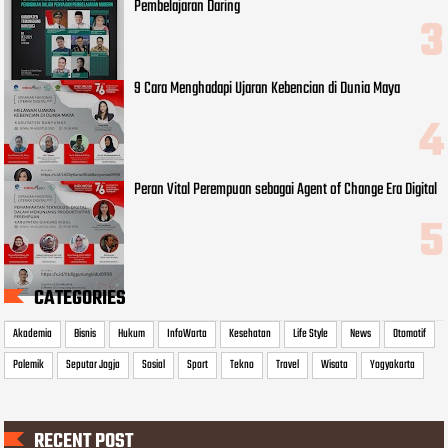
Pembelajaran Daring
9 Cara Menghadapi Ujaran Kebencian di Dunia Maya
Peran Vital Perempuan sebagai Agent of Change Era Digital
CATEGORIES
Akademia
Bisnis
Hukum
InfoWarta
Kesehatan
Life Style
News
Otomotif
Polemik
Seputar Jogja
Sosial
Sport
Tekno
Travel
Wisata
Yogyakarta
RECENT POST