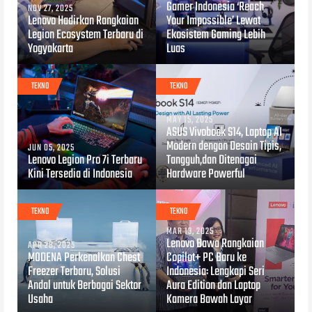
Gamer Indonesia ‘Reach
NOV 27, 2025
Lenovo Hadirkan Rangkaian
Your Impossible’ Lewat
Legion Ecosystem Terbaru di
Ekosistem Gaming Lebih
Yogyakarta
Luas
TEKNO
TEKNO
MAY 15, 2025
ASUS Vivobook S14, Laptop AI
Modern dengan Desain Tipis,
JUN 05, 2025
Lenovo Legion Pro 7i Terbaru
Tangguh,dan Ditenagai
Kini Tersedia di Indonesia
Hardware Powerful
TEKNO
TEKNO
MAR 13, 2025
Lenovo Bawa Rangkaian
APR 28, 2025
MODENA Perkenalkan Chest
Copilot+ PC Baru ke
Freezer Terbaru, Solusi
Indonesia: Lengkapi Seri
Andal untuk Berbagai Sektor
Aura Edition dan Laptop
Usaha
Kamera Bawah Layar