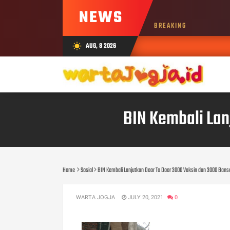
NEWS
BREAKING
AUG, 8 2026
wb_sunny
BIN Kembali La
Home
Sosial
BIN Kembali Lanjutkan Door To Door 3000 Vaksin dan 3000 Ban
WARTA JOGJA
JULY 20, 2021
0