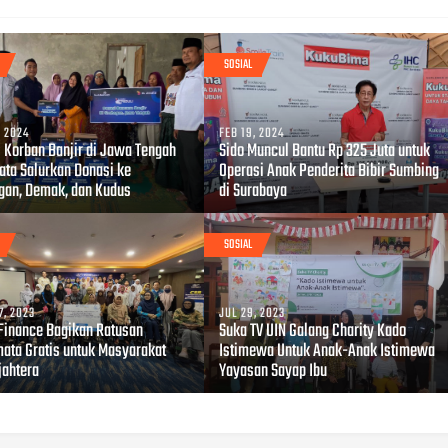
SOSIAL
, 2024
FEB 19, 2024
i Korban Banjir di Jawa Tengah
Sido Muncul Bantu Rp 325 Juta untuk
iata Salurkan Donasi ke
Operasi Anak Penderita Bibir Sumbing
gan, Demak, dan Kudus
di Surabaya
SOSIAL
7, 2023
JUL 29, 2023
inance Bagikan Ratusan
Suka TV UIN Galang Charity Kado
ata Gratis untuk Masyarakat
Istimewa Untuk Anak-Anak Istimewa
jahtera
Yayasan Sayap Ibu