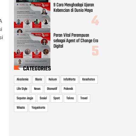
9 Cara Menghadapi Ujaran
Kebencian di Dunia Maya
A
i
Peran Vital Perempuan
si
sebagai Agent of Change Era
Digital
CATEGORIES
Akademia
Bisnis
Hukum
InfoWarta
Kesehatan
Life Style
News
Otomotif
Polemik
Seputar Jogja
Sosial
Sport
Tekno
Travel
Wisata
Yogyakarta