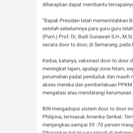
diharapkan dapat membantu tercapainya
“Bapak Presiden telah memerintahkan B
setelah sebelumnya para guru-guru telah 
(Purn.) Prof. Dr. Budi Gunawan S.H., M.
secara door to door, di Semarang, pada
Kedua, katanya, vaksinasi door to door 
meningkat tajam, apalagi zona hitam, s
perumahan padat penduduk dan masih mi
akses mereka dan pemberlakuan PPKM Da
mengatasi atau mendatangi kerumunan.
BIN mengadopsi sistem door to door ini d
Philipina, termasuk Amerika Serikat. Ter
menjangkau sampai 59 -70 persen masya
Diharapkan hal ini juga terjadi di Indones