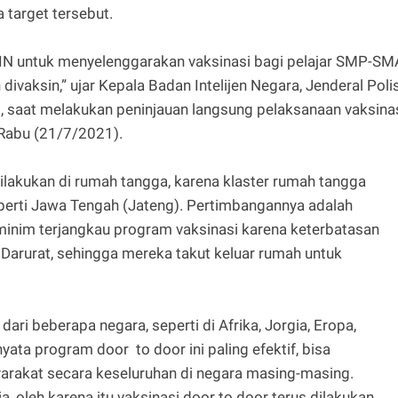
 target tersebut.
IN untuk menyelenggarakan vaksinasi bagi pelajar SMP-SM
divaksin,” ujar Kepala Badan Intelijen Negara, Jenderal Polis
Si., saat melakukan peninjauan langsung pelaksanaan vaksina
 Rabu (21/7/2021).
dilakukan di rumah tangga, karena klaster rumah tangga
eperti Jawa Tengah (Jateng). Pertimbangannya adalah
nim terjangkau program vaksinasi karena keterbatasan
rurat, sehingga mereka takut keluar rumah untuk
ari beberapa negara, seperti di Afrika, Jorgia, Eropa,
nyata program door to door ini paling efektif, bisa
rakat secara keseluruhan di negara masing-masing.
ia, oleh karena itu vaksinasi door to door terus dilakukan