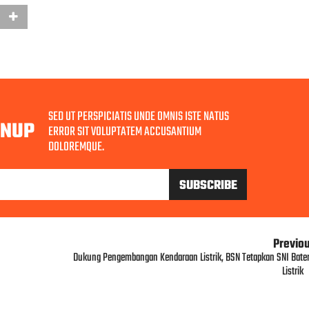
SED UT PERSPICIATIS UNDE OMNIS ISTE NATUS
GNUP
ERROR SIT VOLUPTATEM ACCUSANTIUM
DOLOREMQUE.
Previo
Dukung Pengembangan Kendaraan Listrik, BSN Tetapkan SNI Bater
Listrik