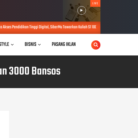
LIVE
ggi Digital, SiberMu Tawarkan Kuliah S1 100 Persen Daring Bebas Biaya Pendaftaran
 STYLE
BISNIS
PASANG IKLAN
dan 3000 Bansos