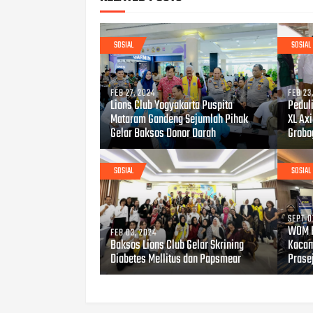
SOSIAL
SOSIAL
FEB 27, 2024
FEB 23
Lions Club Yogyakarta Puspita
Pedul
Mataram Gandeng Sejumlah Pihak
XL Ax
Gelar Baksos Donor Darah
Grobo
SOSIAL
SOSIAL
SEPT 0
WOM F
FEB 03, 2024
Baksos Lions Club Gelar Skrining
Kacam
Diabetes Mellitus dan Papsmear
Prase