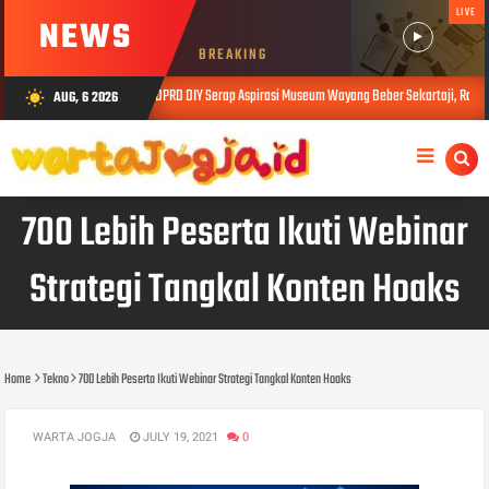
LIVE
NEWS
BREAKING
Komisi D DPRD DIY Serap Aspirasi Museum Wayang Beber Sekartaji, Raperda Permuseuma
AUG, 6 2026
wb_sunny
6
700 Lebih Peserta Ikuti Webinar
Strategi Tangkal Konten Hoaks
Home
Tekno
700 Lebih Peserta Ikuti Webinar Strategi Tangkal Konten Hoaks
WARTA JOGJA
JULY 19, 2021
0