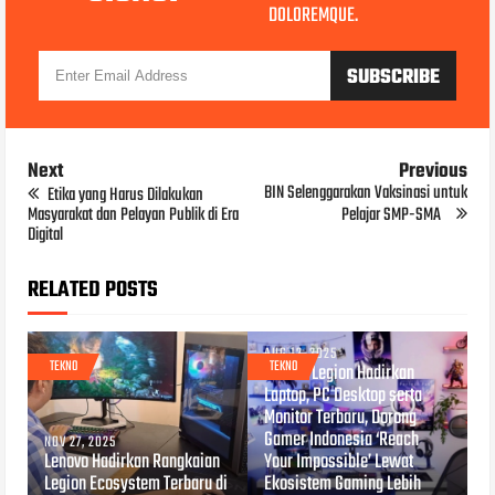
DOLOREMQUE.
Next
Previous
BIN Selenggarakan Vaksinasi untuk
Etika yang Harus Dilakukan
Masyarakat dan Pelayan Publik di Era
Pelajar SMP-SMA
Digital
RELATED POSTS
AUG 12, 2025
TEKNO
TEKNO
Lenovo Legion Hadirkan
Laptop, PC Desktop serta
Monitor Terbaru, Dorong
Gamer Indonesia ‘Reach
NOV 27, 2025
Lenovo Hadirkan Rangkaian
Your Impossible’ Lewat
Legion Ecosystem Terbaru di
Ekosistem Gaming Lebih