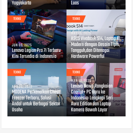
Yogyakarta
Luas
TEKNO
TEKNO
MAY 15, 2025
ASUS Vivobook S14, Laptop AI
Modern dengan Desain Tipis,
JUN 05, 2025
Lenovo Legion Pro 7i Terbaru
Tangguh,dan Ditenagai
Kini Tersedia di Indonesia
Hardware Powerful
TEKNO
TEKNO
MAR 13, 2025
Lenovo Bawa Rangkaian
APR 28, 2025
MODENA Perkenalkan Chest
Copilot+ PC Baru ke
Freezer Terbaru, Solusi
Indonesia: Lengkapi Seri
Andal untuk Berbagai Sektor
Aura Edition dan Laptop
Usaha
Kamera Bawah Layar