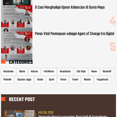
9 Cara Menghadapi Ujaran Kebencian di Dunia Maya
Peran Vital Perempuan sebagai Agent of Change Era Digital
CATEGORIES
Akademia
Bisnis
Hukum
InfoWarta
Kesehatan
Life Style
News
Otomotif
Polemik
Seputar Jogja
Sosial
Sport
Tekno
Travel
Wisata
Yogyakarta
RECENT POST
AUG 06, 2026