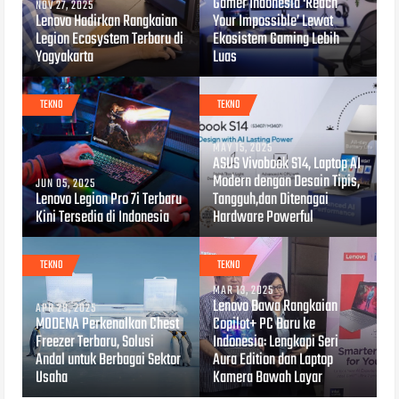
Gamer Indonesia ‘Reach
NOV 27, 2025
Lenovo Hadirkan Rangkaian
Your Impossible’ Lewat
Legion Ecosystem Terbaru di
Ekosistem Gaming Lebih
Yogyakarta
Luas
TEKNO
TEKNO
MAY 15, 2025
ASUS Vivobook S14, Laptop AI
Modern dengan Desain Tipis,
JUN 05, 2025
Lenovo Legion Pro 7i Terbaru
Tangguh,dan Ditenagai
Kini Tersedia di Indonesia
Hardware Powerful
TEKNO
TEKNO
MAR 13, 2025
Lenovo Bawa Rangkaian
APR 28, 2025
MODENA Perkenalkan Chest
Copilot+ PC Baru ke
Freezer Terbaru, Solusi
Indonesia: Lengkapi Seri
Andal untuk Berbagai Sektor
Aura Edition dan Laptop
Usaha
Kamera Bawah Layar