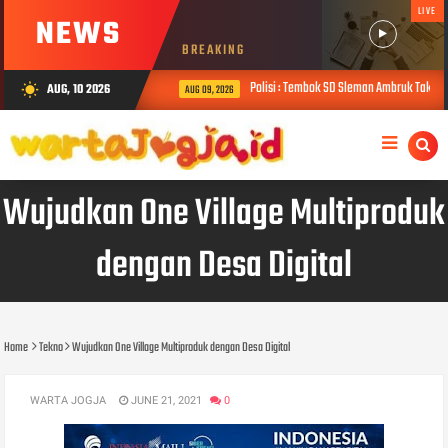
LIVE
NEWS
BREAKING
Polisi : Tembok SD Sleman Ambruk Tak Ada
AUG, 10 2026
wb_sunny
AUG 09, 2026
Wujudkan One Village Multiproduk
dengan Desa Digital
Home
Tekno
Wujudkan One Village Multiproduk dengan Desa Digital
WARTA JOGJA
JUNE 21, 2021
0