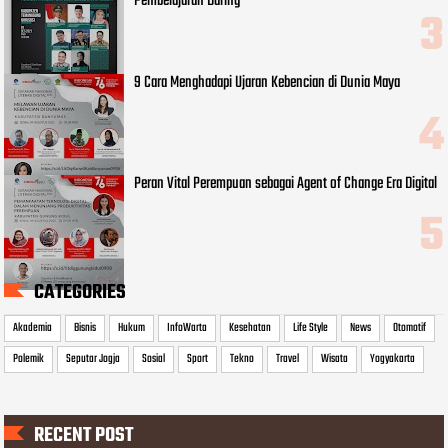
Pembelajaran Daring
9 Cara Menghadapi Ujaran Kebencian di Dunia Maya
Peran Vital Perempuan sebagai Agent of Change Era Digital
CATEGORIES
Akademia
Bisnis
Hukum
InfoWarta
Kesehatan
Life Style
News
Otomotif
Polemik
Seputar Jogja
Sosial
Sport
Tekno
Travel
Wisata
Yogyakarta
RECENT POST