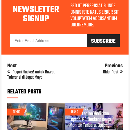
SED UT PERSPICIATIS UNDE
NEWSLETTER
OMNIS ISTE NATUS ERROR SIT
SIGNUP
VOLUPTATEM ACCUSANTIUM
DOLOREMQUE.
Next
Previous
Pagari Hacker! untuk Rawat
Older Post
Toleransi di Jagat Maya
RELATED POSTS
AUG 12, 2025
TEKNO
TEKNO
Lenovo Legion Hadirkan
Laptop, PC Desktop serta
Monitor Terbaru, Dorong