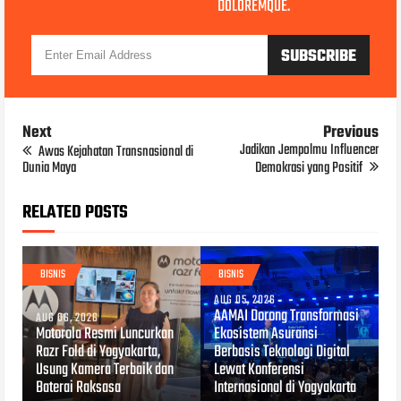
DOLOREMQUE.
Next
Previous
Jadikan Jempolmu Influencer
Awas Kejahatan Transnasional di
Dunia Maya
Demokrasi yang Positif
RELATED POSTS
BISNIS
BISNIS
AUG 05, 2026
AAMAI Dorong Transformasi
AUG 06, 2026
Motorola Resmi Luncurkan
Ekosistem Asuransi
Razr Fold di Yogyakarta,
Berbasis Teknologi Digital
Usung Kamera Terbaik dan
Lewat Konferensi
Baterai Raksasa
Internasional di Yogyakarta