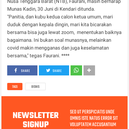
Nusa Tenggara Barat (NTB), Faurani, masih berharap
Munas Kadin, 30 Juni di Kendari ditunda.
"Panitia, dan kubu kedua calon ketua umum, mari
duduk dengan kepala dingin, mari kita bicarakan
bersama bisa juga lewat zoom, menentukan baiknya
bagaimana. Ini bukan soal munasnya, melainkan
covid makin mengganas dan juga keselamatan
bersama," tegas Faurani. ****
SHARE
SHARE
TAGS
BISNIS
SED UT PERSPICIATIS UNDE
NEWSLETTER
OMNIS ISTE NATUS ERROR SIT
SIGNUP
VOLUPTATEM ACCUSANTIUM