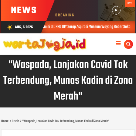
LIVE
NEWS
BREAKING
Komisi D DPRD DIY Serap Aspirasi Museum Wayang Beber Sekartaji, Raperda 
AUG, 6 2026
wb_sunny
AUG 05, 2026
"Waspada, Lonjakan Covid Tak
Terbendung, Munas Kadin di Zona
Merah"
Home
Bisnis
"Waspada, Lonjakan Covid Tak Terbendung, Munas Kadin di Zona Merah"