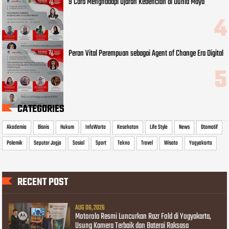
9 Cara Menghadapi Ujaran Kebencian di Dunia Maya
Peran Vital Perempuan sebagai Agent of Change Era Digital
CATEGORIES
Akademia
Bisnis
Hukum
InfoWarta
Kesehatan
Life Style
News
Otomotif
Polemik
Seputar Jogja
Sosial
Sport
Tekno
Travel
Wisata
Yogyakarta
RECENT POST
AUG 06, 2026
Motorola Resmi Luncurkan Razr Fold di Yogyakarta,
Usung Kamera Terbaik dan Baterai Raksasa