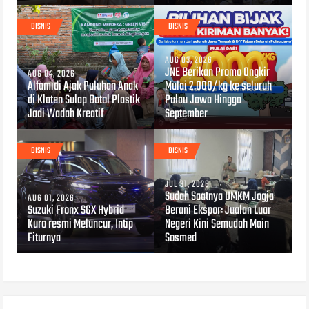
BISNIS
BISNIS
AUG 03, 2026
JNE Berikan Promo Ongkir
AUG 04, 2026
Alfamidi Ajak Puluhan Anak
Mulai 2.000/kg ke seluruh
di Klaten Sulap Botol Plastik
Pulau Jawa Hingga
Jadi Wadah Kreatif
September
BISNIS
BISNIS
JUL 31, 2026
Sudah Saatnya UMKM Jogja
AUG 01, 2026
Suzuki Fronx SGX Hybrid
Berani Ekspor: Jualan Luar
Kuro resmi Meluncur, Intip
Negeri Kini Semudah Main
Fiturnya
Sosmed