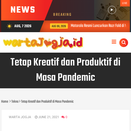
LIVE
NEWS
BREAKING
Motorola Resmi Luncurkan Razr Fold di Yogya
AUG, 7 2026
wb_sunny
AUG 06, 2026
Tetap Kreatif dan Produktif di
Masa Pandemic
Home
Tekno
Tetap Kreatif dan Produktif di Masa Pandemic
WARTA JOGJA
JUNE 21, 2021
0