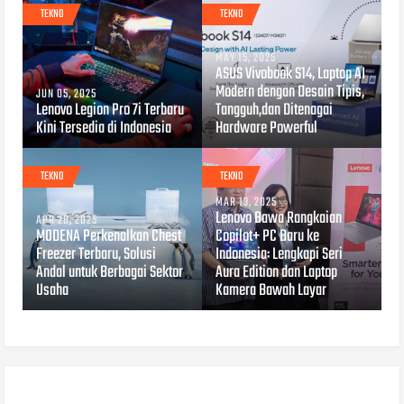
TEKNO
TEKNO
MAY 15, 2025
ASUS Vivobook S14, Laptop AI
Modern dengan Desain Tipis,
JUN 05, 2025
Lenovo Legion Pro 7i Terbaru
Tangguh,dan Ditenagai
Kini Tersedia di Indonesia
Hardware Powerful
TEKNO
TEKNO
MAR 13, 2025
Lenovo Bawa Rangkaian
APR 28, 2025
MODENA Perkenalkan Chest
Copilot+ PC Baru ke
Freezer Terbaru, Solusi
Indonesia: Lengkapi Seri
Andal untuk Berbagai Sektor
Aura Edition dan Laptop
Usaha
Kamera Bawah Layar