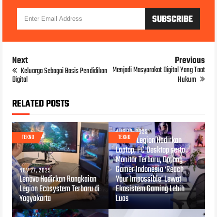
Next
Previous
Menjadi Masyarakat Digital Yang Taat
Keluarga Sebagai Basis Pendidikan
Digital
Hukum
RELATED POSTS
AUG 12, 2025
TEKNO
TEKNO
Lenovo Legion Hadirkan
Laptop, PC Desktop serta
Monitor Terbaru, Dorong
Gamer Indonesia ‘Reach
NOV 27, 2025
Lenovo Hadirkan Rangkaian
Your Impossible’ Lewat
Legion Ecosystem Terbaru di
Ekosistem Gaming Lebih
Yogyakarta
Luas