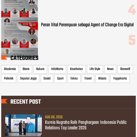
Peran Vital Perempuan sebagai Agent of Change Era Digital
CATEGORIES
Akademia
Bisnis
Hukum
InfoWarta
Kesehatan
Life Style
News
Otomotif
Polemik
Seputar Jogja
Sosial
Sport
Tekno
Travel
Wisata
Yogyakarta
RECENT POST
AUG 06, 2026
Kurnia Nugraha Raih Penghargaan Indonesia Public
Relations Top Leader 2026