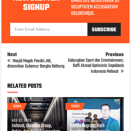
OMNIS ISTE NATUS ERROR SIT
SIGNUP
VOLUPTATEM ACCUSANTIUM
DOLOREMQUE.
Next
Previous
Gabungkan Sport dan Entertainment,
Masjid Megah Pendiri JNE,
Raffi Ahmad Optimistis Sepakbola
diresmikan Gubernur Bangka Belitung
Indonesia Melesat
RELATED POSTS
BISNIS
BISNIS
AUG 07, 2026
AUG 06, 2026
Indosat, Ooredoo Group,
Kurnia Nugraha Raih