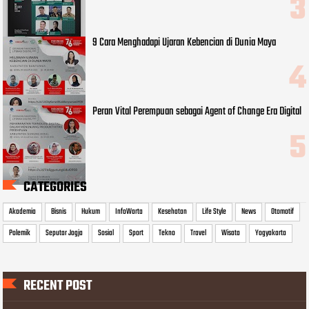
9 Cara Menghadapi Ujaran Kebencian di Dunia Maya
Peran Vital Perempuan sebagai Agent of Change Era Digital
CATEGORIES
Akademia
Bisnis
Hukum
InfoWarta
Kesehatan
Life Style
News
Otomotif
Polemik
Seputar Jogja
Sosial
Sport
Tekno
Travel
Wisata
Yogyakarta
RECENT POST