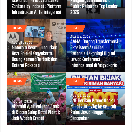
Nokia, dan NVIDIA Luncurkan
Penghargaan Indonesia
Zankore by Indosat : Platform
Public Relations Top Leader
Infrastruktur AI Terintegerasi
2026
BISNIS
BISNIS
AUG 05, 2026
AAMAI Dorong Transformasi
AUG 06, 2026
Motorola Resmi Luncurkan
Ekosistem Asuransi
Razr Fold di Yogyakarta,
Berbasis Teknologi Digital
Usung Kamera Terbaik dan
Lewat Konferensi
Baterai Raksasa
Internasional di Yogyakarta
BISNIS
BISNIS
AUG 03, 2026
JNE Berikan Promo Ongkir
AUG 04, 2026
Alfamidi Ajak Puluhan Anak
Mulai 2.000/kg ke seluruh
di Klaten Sulap Botol Plastik
Pulau Jawa Hingga
Jadi Wadah Kreatif
September