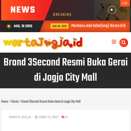
LIVE
NEWS
BREAKING
Membaca Jeda Sebat(ang): Bicara di Balik 
AUG, 10 2026
wb_sunny
AUG 09, 2026
Brand 3Second Resmi Buka Gerai
di Jogja City Mall
Home
Bisnis
Brand 3Second Resmi Buka Gerai di Jogja City Mall
WARTA JOGJA
JUNE 12, 2021
0