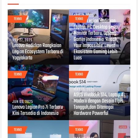
AUG 12, 2025
TEKNO
TEKNO
Lenovo Legion Hadirkan
Laptop, PC Desktop serta
Monitor Terbaru, Dorong
Gamer Indonesia ‘Reach
NOV 27, 2025
Lenovo Hadirkan Rangkaian
Your Impossible’ Lewat
Legion Ecosystem Terbaru di
Ekosistem Gaming Lebih
Yogyakarta
Luas
TEKNO
TEKNO
MAY 15, 2025
ASUS Vivobook S14, Laptop AI
Modern dengan Desain Tipis,
JUN 05, 2025
Lenovo Legion Pro 7i Terbaru
Tangguh,dan Ditenagai
Kini Tersedia di Indonesia
Hardware Powerful
TEKNO
TEKNO