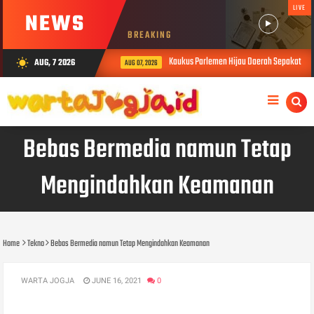
LIVE
NEWS
BREAKING
Kaukus Parlemen Hijau Daerah Sepakati Dek
AUG, 7 2026
wb_sunny
AUG 07, 2026
Bebas Bermedia namun Tetap
Mengindahkan Keamanan
Home
Tekno
Bebas Bermedia namun Tetap Mengindahkan Keamanan
WARTA JOGJA
JUNE 16, 2021
0