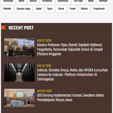
Akademia
Bisnis
Hukum
InfoWarta
Kesehatan
Life Style
News
Otomotif
Polemik
Seputar Jogja
Sosial
Sport
Tekno
Travel
Wisata
Yogyakarta
RECENT POST
AUG 07, 2026
Kaukus Parlemen Hijau Daerah Sepakati Deklarasi
Yogyakarta, Rumuskan Sejumlah Solusi di Tengah
Efisiensi Anggaran
AUG 07, 2026
Indosat, Ooredoo Group, Nokia, dan NVIDIA Luncurkan
Zankore by Indosat : Platform Infrastruktur AI
Terintegerasi
AUG 06, 2026
USD Dorong Implementasi Inovasi Jawalens dalam
Pembelajaran Aksara Jawa