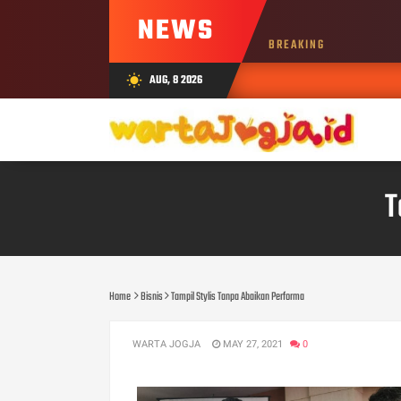
NEWS
BREAKING
AUG, 8 2026
wb_sunny
T
Home
Bisnis
Tampil Stylis Tanpa Abaikan Performa
WARTA JOGJA
MAY 27, 2021
0