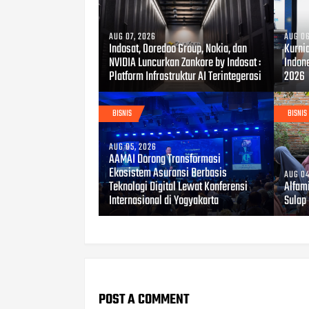
AUG 07, 2026
AUG 06
Indosat, Ooredoo Group, Nokia, dan
Kurni
NVIDIA Luncurkan Zankore by Indosat :
Indon
Platform Infrastruktur AI Terintegerasi
2026
BISNIS
BISNIS
AUG 05, 2026
AAMAI Dorong Transformasi
Ekosistem Asuransi Berbasis
AUG 04
Teknologi Digital Lewat Konferensi
Alfami
Internasional di Yogyakarta
Sulap 
POST A COMMENT