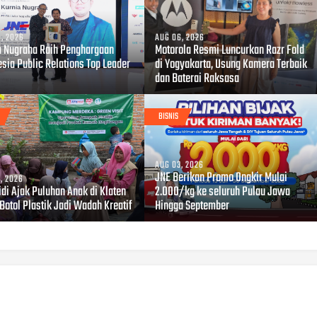
, 2026
AUG 06, 2026
a Nugraha Raih Penghargaan
Motorola Resmi Luncurkan Razr Fold
esia Public Relations Top Leader
di Yogyakarta, Usung Kamera Terbaik
dan Baterai Raksasa
BISNIS
AUG 03, 2026
JNE Berikan Promo Ongkir Mulai
, 2026
di Ajak Puluhan Anak di Klaten
2.000/kg ke seluruh Pulau Jawa
Botol Plastik Jadi Wadah Kreatif
Hingga September