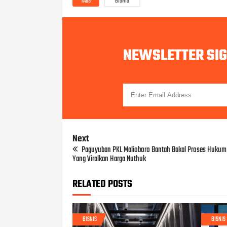
TAGS
BISNIS
NEWSLETTER SI
Next
Paguyuban PKL Malioboro Bantah Bakal Proses Huku
Yang Viralkan Harga Nuthuk
RELATED POSTS
BISNIS
BISNIS