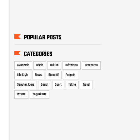
POPULAR POSTS
CATEGORIES
Akademia
Bisnis
Hukum
InfoWarta
Kesehatan
Life Style
News
Otomotif
Polemik
Seputar Jogja
Sosial
Sport
Tekno
Travel
Wisata
Yogyakarta