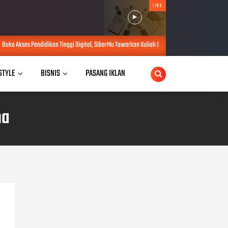
LIVE
n Tinggi Digital, SiberMu Tawarkan Kuliah S1 100 Persen Daring Bebas Biaya Pendaftaran
 STYLE
BISNIS
PASANG IKLAN
ma