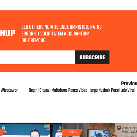
SED UT PERSPICIATIS UNDE OMNIS ISTE NATUS
GNUP
ERROR SIT VOLUPTATEM ACCUSANTIUM
DOLOREMQUE.
Previo
m Wisatawan
Begini Situasi Malioboro Pasca Video Harga Nuthuk Pecel Lele Viral
BISNIS