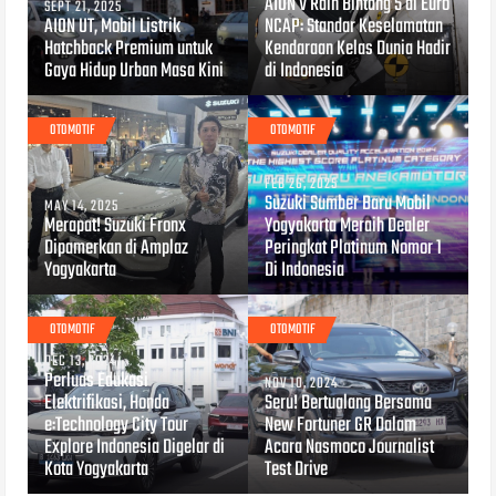
AION V Raih Bintang 5 di Euro
SEPT 21, 2025
AION UT, Mobil Listrik
NCAP: Standar Keselamatan
Hatchback Premium untuk
Kendaraan Kelas Dunia Hadir
Gaya Hidup Urban Masa Kini
di Indonesia
OTOMOTIF
OTOMOTIF
FEB 26, 2025
Suzuki Sumber Baru Mobil
MAY 14, 2025
Merapat! Suzuki Fronx
Yogyakarta Meraih Dealer
Dipamerkan di Amplaz
Peringkat Platinum Nomor 1
Yogyakarta
Di Indonesia
OTOMOTIF
OTOMOTIF
DEC 13, 2024
Perluas Edukasi
NOV 10, 2024
Elektrifikasi, Honda
Seru! Bertualang Bersama
e:Technology City Tour
New Fortuner GR Dalam
Explore Indonesia Digelar di
Acara Nasmoco Journalist
Kota Yogyakarta
Test Drive