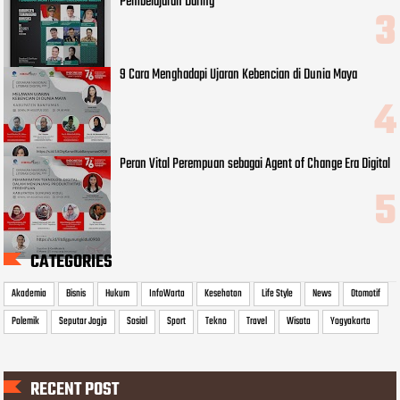
Pembelajaran Daring
9 Cara Menghadapi Ujaran Kebencian di Dunia Maya
Peran Vital Perempuan sebagai Agent of Change Era Digital
CATEGORIES
Akademia
Bisnis
Hukum
InfoWarta
Kesehatan
Life Style
News
Otomotif
Polemik
Seputar Jogja
Sosial
Sport
Tekno
Travel
Wisata
Yogyakarta
RECENT POST