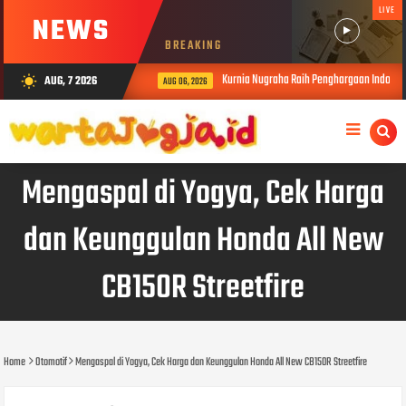
LIVE
NEWS
BREAKING
Kurnia Nugraha Raih Penghargaan Indonesia
AUG, 7 2026
wb_sunny
AUG 06, 2026
Mengaspal di Yogya, Cek Harga
dan Keunggulan Honda All New
CB150R Streetfire
Home
Otomotif
Mengaspal di Yogya, Cek Harga dan Keunggulan Honda All New CB150R Streetfire