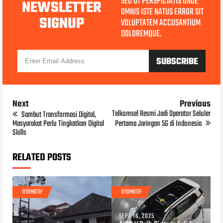
SED UT PERSPICIATIS UNDE
NEWSLETTER
OMNIS ISTE NATUS ERROR SIT
SIGNUP
VOLUPTATEM ACCUSANTIUM
DOLOREMQUE.
Next
Previous
Telkomsel Resmi Jadi Operator Seluler
Sambut Transformasi Digital,
Masyarakat Perlu Tingkatkan Digital
Pertama Jaringan 5G di Indonesia
Skills
RELATED POSTS
OTOMOTIF
OTOMOTIF
SEPT 16, 2025