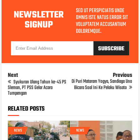
SED UT PERSPICIATIS UNDE
NEWSLETTER
OMNIS ISTE NATUS ERROR SIT
SIGNUP
VOLUPTATEM ACCUSANTIUM
DOLOREMQUE.
Next
Previous
Di Puri Mataram Yogya, Sandiaga Uno
Syukuran Ulang Tahun ke-45 PS
Sleman, PT PSS Gelar Acara
Bicara Soal Ini Ke Pelaku Wisata
Tumpengan
RELATED POSTS
NEWS
NEWS