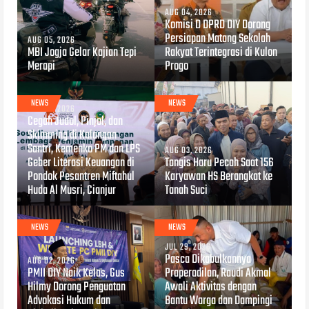
AUG 04, 2026
Komisi D DPRD DIY Dorong
Persiapan Matang Sekolah
AUG 05, 2026
MBI Jogja Gelar Kajian Tepi
Rakyat Terintegrasi di Kulon
Merapi
Progo
NEWS
NEWS
AUG 04, 2026
Cegah Judol, Pinjol, dan
Skimming di Kalangan
Santri, Kemenko PM dan LPS
AUG 03, 2026
Geber Literasi Keuangan di
Tangis Haru Pecah Saat 156
Pondok Pesantren Miftahul
Karyawan HS Berangkat ke
Huda Al Musri, Cianjur
Tanah Suci
NEWS
NEWS
JUL 29, 2026
Pasca Dikabulkannya
AUG 02, 2026
PMII DIY Naik Kelas, Gus
Praperadilan, Raudi Akmal
Hilmy Dorong Penguatan
Awali Aktivitas dengan
Advokasi Hukum dan
Bantu Warga dan Dampingi