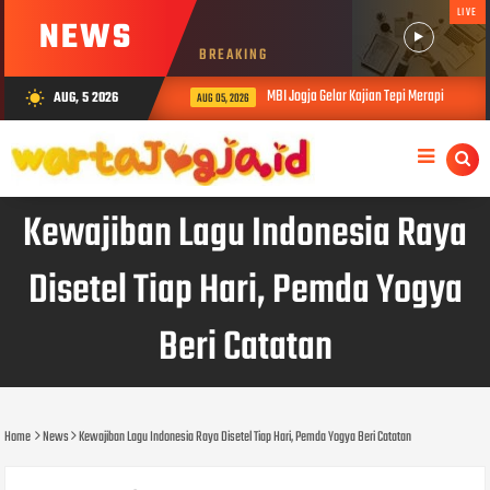
LIVE
NEWS
BREAKING
MBI Jogja Gelar Kajian Tepi Merapi
AUG, 5 2026
wb_sunny
AUG 05, 2026
Kewajiban Lagu Indonesia Raya
Disetel Tiap Hari, Pemda Yogya
Beri Catatan
Home
News
Kewajiban Lagu Indonesia Raya Disetel Tiap Hari, Pemda Yogya Beri Catatan