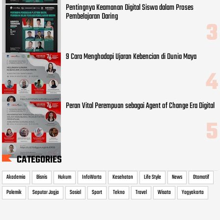
Pentingnya Keamanan Digital Siswa dalam Proses
Pembelajaran Daring
9 Cara Menghadapi Ujaran Kebencian di Dunia Maya
Peran Vital Perempuan sebagai Agent of Change Era Digital
CATEGORIES
Akademia
Bisnis
Hukum
InfoWarta
Kesehatan
Life Style
News
Otomotif
Polemik
Seputar Jogja
Sosial
Sport
Tekno
Travel
Wisata
Yogyakarta