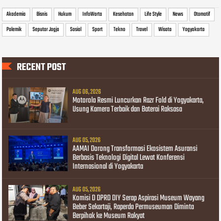
Akademia
Bisnis
Hukum
InfoWarta
Kesehatan
Life Style
News
Otomotif
Polemik
Seputar Jogja
Sosial
Sport
Tekno
Travel
Wisata
Yogyakarta
RECENT POST
AUG 06, 2026
Motorola Resmi Luncurkan Razr Fold di Yogyakarta,
Usung Kamera Terbaik dan Baterai Raksasa
AUG 05, 2026
AAMAI Dorong Transformasi Ekosistem Asuransi
Berbasis Teknologi Digital Lewat Konferensi
Internasional di Yogyakarta
AUG 05, 2026
Komisi D DPRD DIY Serap Aspirasi Museum Wayang
Beber Sekartaji, Raperda Permuseuman Diminta
Berpihak ke Museum Rakyat