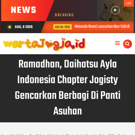
LIVE
NEWS
BREAKING
Motorola Resmi Luncurkan Razr Fold di Yog
AUG, 6 2026
wb_sunny
AUG 06, 2026
Ramadhan, Daihatsu Ayla
Indonesia Chapter Jogisty
Gencarkan Berbagi Di Panti
Asuhan