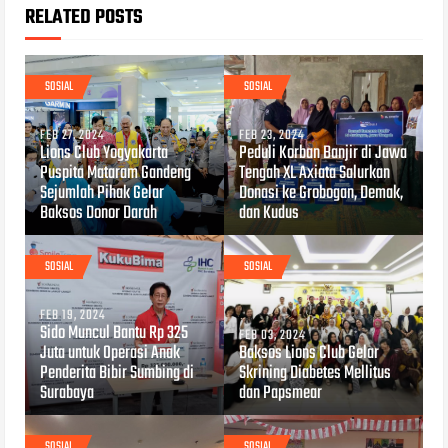
RELATED POSTS
SOSIAL
SOSIAL
FEB 27, 2024
FEB 23, 2024
Lions Club Yogyakarta
Peduli Korban Banjir di Jawa
Puspita Mataram Gandeng
Tengah XL Axiata Salurkan
Sejumlah Pihak Gelar
Donasi ke Grobogan, Demak,
Baksos Donor Darah
dan Kudus
SOSIAL
SOSIAL
FEB 19, 2024
Sido Muncul Bantu Rp 325
FEB 03, 2024
Juta untuk Operasi Anak
Baksos Lions Club Gelar
Penderita Bibir Sumbing di
Skrining Diabetes Mellitus
Surabaya
dan Papsmear
SOSIAL
SOSIAL