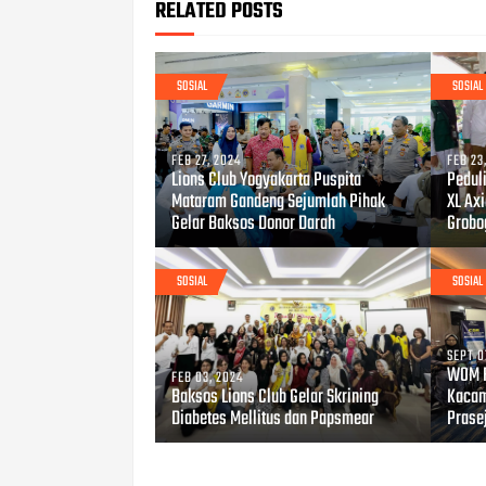
RELATED POSTS
SOSIAL
SOSIAL
FEB 27, 2024
FEB 23
Lions Club Yogyakarta Puspita
Pedul
Mataram Gandeng Sejumlah Pihak
XL Ax
Gelar Baksos Donor Darah
Grobo
SOSIAL
SOSIAL
SEPT 0
WOM F
FEB 03, 2024
Baksos Lions Club Gelar Skrining
Kacam
Diabetes Mellitus dan Papsmear
Prase