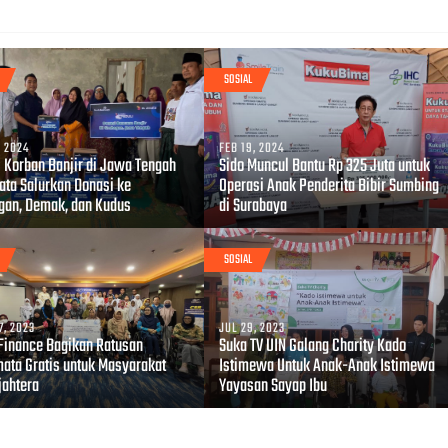
SOSIAL
, 2024
FEB 19, 2024
i Korban Banjir di Jawa Tengah
Sido Muncul Bantu Rp 325 Juta untuk
iata Salurkan Donasi ke
Operasi Anak Penderita Bibir Sumbing
gan, Demak, dan Kudus
di Surabaya
SOSIAL
7, 2023
JUL 29, 2023
inance Bagikan Ratusan
Suka TV UIN Galang Charity Kado
ata Gratis untuk Masyarakat
Istimewa Untuk Anak-Anak Istimewa
jahtera
Yayasan Sayap Ibu