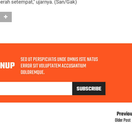
rah setempat," ujarnya. (San/Gak)
SED UT PERSPICIATIS UNDE OMNIS ISTE NATUS
GNUP
ERROR SIT VOLUPTATEM ACCUSANTIUM
DOLOREMQUE.
Previo
Older Post