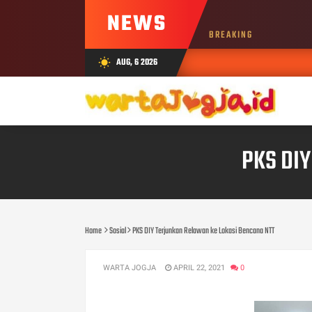
NEWS
BREAKING
AUG, 6 2026
wb_sunny
PKS DIY
Home
Sosial
PKS DIY Terjunkan Relawan ke Lokasi Bencana NTT
WARTA JOGJA
APRIL 22, 2021
0