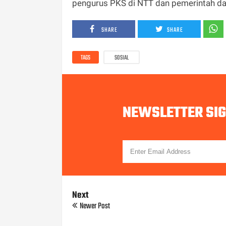
pengurus PKS di NTT dan pemerintah dae
SHARE
SHARE
TAGS
SOSIAL
NEWSLETTER SI
Next
Newer Post