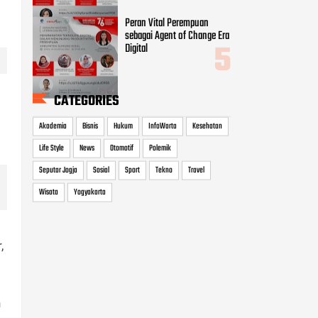
Akademia
Bisnis
Hukum
InfoWarta
Kesehatan
Life Style
News
Otomotif
Polemik
Seputar Jogja
Sosial
Sport
Tekno
Travel
Wisata
Yogyakarta
,
n