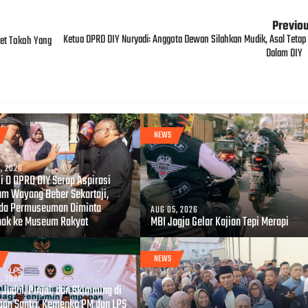
Previo
Ketua DPRD DIY Nuryadi: Anggota Dewan Silahkan Mudik, Asal Tetap 
ret Tokoh Yang
Dalam DIY
NEWS
, 2026
i D DPRD DIY Serap Aspirasi
m Wayang Beber Sekartaji,
da Permuseuman Diminta
AUG 05, 2026
hak ke Museum Rakyat
MBI Jogja Gelar Kajian Tepi Merapi
NEWS
, 2026
Judol, Pinjol, dan Skimming di
gan Santri, Kemenko PM dan LPS