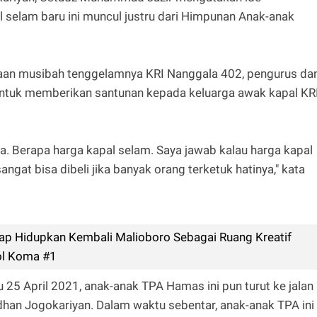
selam baru ini muncul justru dari Himpunan Anak-anak
taan musibah tenggelamnya KRI Nanggala 402, pengurus da
untuk memberikan santunan kepada keluarga awak kapal KR
ya. Berapa harga kapal selam. Saya jawab kalau harga kapal
sangat bisa dibeli jika banyak orang terketuk hatinya," kata
siap Hidupkan Kembali Malioboro Sebagai Ruang Kreatif
Nol Koma #1
u 25 April 2021, anak-anak TPA Hamas ini pun turut ke jalan
han Jogokariyan. Dalam waktu sebentar, anak-anak TPA ini