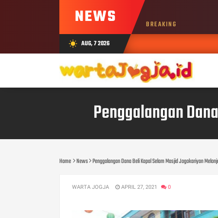
NEWS
BREAKING
AUG, 7 2026
wb_sunny
Penggalangan Dana 
Home
News
Penggalangan Dana Beli Kapal Selam Masjid Jogokariyan Melonja
WARTA JOGJA
APRIL 27, 2021
0