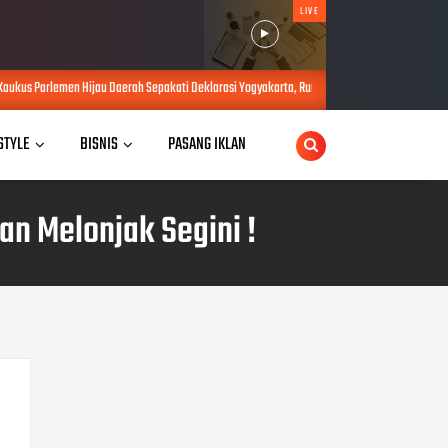
LIVE
Daerah Sepakati Deklarasi Yogyakarta, Rumuskan Sejumlah Solusi di Tengah Efisiensi Anggar
 STYLE
BISNIS
PASANG IKLAN
n Melonjak Segini !