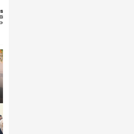
us
Di