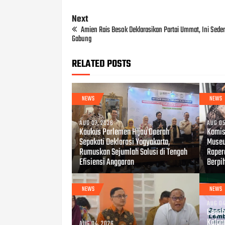
Next
Amien Rais Besok Deklarasikan Partai Ummat, Ini Sede
Gabung
RELATED POSTS
NEWS
NEWS
AUG 07, 2026
AUG 05
Kaukus Parlemen Hijau Daerah
Komis
Sepakati Deklarasi Yogyakarta,
Museu
Rumuskan Sejumlah Solusi di Tengah
Raper
Efisiensi Anggaran
Berpi
NEWS
NEWS
AUG 04
Cegah 
Kalan
AUG 04, 2026