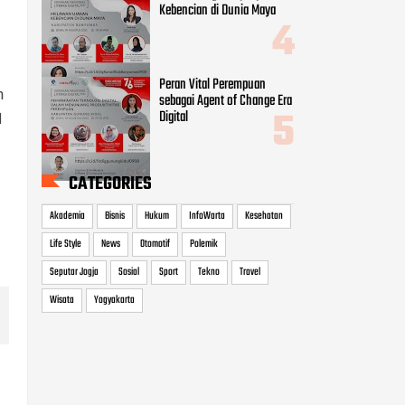
Kebencian di Dunia Maya
Peran Vital Perempuan
n
sebagai Agent of Change Era
Digital
I
CATEGORIES
Akademia
Bisnis
Hukum
InfoWarta
Kesehatan
Life Style
News
Otomotif
Polemik
Seputar Jogja
Sosial
Sport
Tekno
Travel
Wisata
Yogyakarta