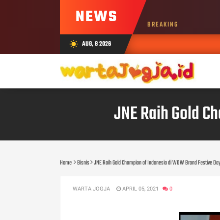
NEWS
BREAKING
AUG, 8 2026
wb_sunny
JNE Raih Gold C
Home
Bisnis
JNE Raih Gold Champion of Indonesia di WOW Brand Festive Da
WARTA JOGJA
APRIL 05, 2021
0