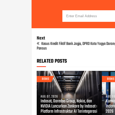
Next
Kasus Kredit Fiktif Bank Jogja, DPRD Kota Yogya Doro
Pansus
RELATED POSTS
BISNIS
BISNIS
AUG 07, 2026
AUG 06
Indosat, Ooredoo Group, Nokia, dan
Kurni
NVIDIA Luncurkan Zankore by Indosat :
Indon
Platform Infrastruktur AI Terintegerasi
2026