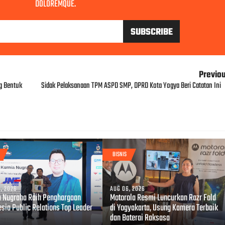
DOLOREMQUE.
Previo
ng Bentuk
Sidak Pelaksanaan TPM ASPD SMP, DPRD Kota Yogya Beri Catatan Ini
BISNIS
, 2026
AUG 06, 2026
a Nugraha Raih Penghargaan
Motorola Resmi Luncurkan Razr Fold
esia Public Relations Top Leader
di Yogyakarta, Usung Kamera Terbaik
dan Baterai Raksasa