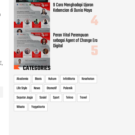
9 Cara Menghadapi Ujaran
Kebencian di Dunia Maya
h
Peran Vital Perempuan
sebagai Agent of Change Era
Digital
E,
CATEGORIES
Akademia
Bisnis
Hukum
InfoWarta
Kesehatan
Life Style
News
Otomotif
Polemik
Seputar Jogja
Sosial
Sport
Tekno
Travel
Wisata
Yogyakarta