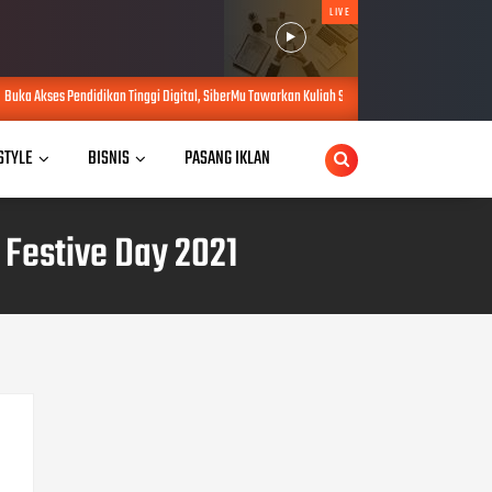
LIVE
n Tinggi Digital, SiberMu Tawarkan Kuliah S1 100 Persen Daring Bebas Biaya Pendaftaran
 STYLE
BISNIS
PASANG IKLAN
Festive Day 2021