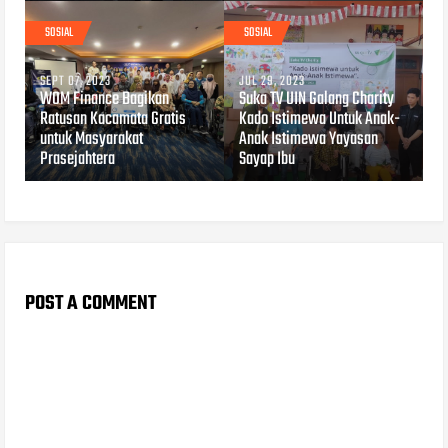
SOSIAL
SOSIAL
SEPT 07, 2023
JUL 29, 2023
WOM Finance Bagikan
Suka TV UIN Galang Charity
Ratusan Kacamata Gratis
Kado Istimewa Untuk Anak-
untuk Masyarakat
Anak Istimewa Yayasan
Prasejahtera
Sayap Ibu
POST A COMMENT