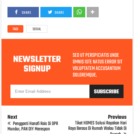
SHARE
SHARE
TAGS
SOSIAL
SED UT PERSPICIATIS UNDE
NEWSLETTER
OMNIS ISTE NATUS ERROR SIT
SIGNUP
VOLUPTATEM ACCUSANTIUM
DOLOREMQUE.
Next
Previous
Tiket HOMES Solusi Rayakan Hari
Pengganti Hanafi Rais Di DPR
Raya Berasa Di Rumah Walau Tidak Di
Mundur, PAN DIY Merespon