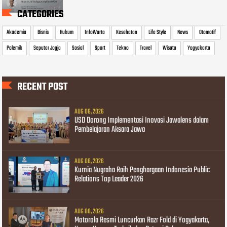
CATEGORIES
Akademia
Bisnis
Hukum
InfoWarta
Kesehatan
Life Style
News
Otomotif
Polemik
Seputar Jogja
Sosial
Sport
Tekno
Travel
Wisata
Yogyakarta
RECENT POST
AUG 06, 2026
USD Dorong Implementasi Inovasi Jawalens dalam
Pembelajaran Aksara Jawa
AUG 06, 2026
Kurnia Nugraha Raih Penghargaan Indonesia Public
Relations Top Leader 2026
AUG 06, 2026
Motorola Resmi Luncurkan Razr Fold di Yogyakarta,