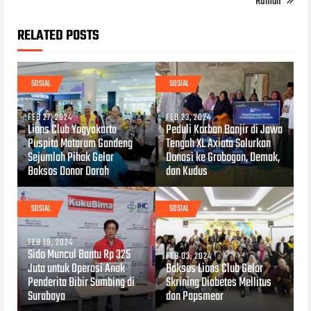
Rumah
RELATED POSTS
SOSIAL
SOSIAL
FEB 27, 2024
FEB 23, 2024
Lions Club Yogyakarta
Peduli Korban Banjir di Jawa
Puspita Mataram Gandeng
Tengah XL Axiata Salurkan
Sejumlah Pihak Gelar
Donasi ke Grobogan, Demak,
Baksos Donor Darah
dan Kudus
SOSIAL
SOSIAL
FEB 19, 2024
Sido Muncul Bantu Rp 325
FEB 03, 2024
Juta untuk Operasi Anak
Baksos Lions Club Gelar
Penderita Bibir Sumbing di
Skrining Diabetes Mellitus
Surabaya
dan Papsmear