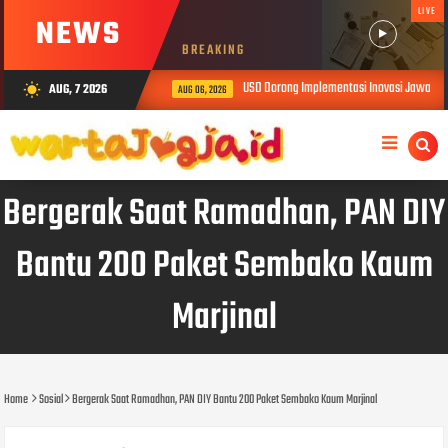
LIVE
NEWS
BREAKING
USD Dorong Implementasi Inovasi Jawalens
AUG, 7 2026
wb_sunny
AUG 06, 2026
Bergerak Saat Ramadhan, PAN DIY
Bantu 200 Paket Sembako Kaum
Marjinal
Home
Sosial
Bergerak Saat Ramadhan, PAN DIY Bantu 200 Paket Sembako Kaum Marjinal