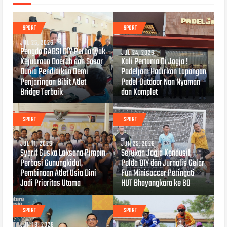
SPORT
SPORT
JUL 25, 2026
Pengda GABSI DIY Perbanyak
JUL 24, 2026
Kejuaraan Daerah dan Sasar
Kali Pertama Di Jogja !
Dunia Pendidikan Demi
Padeljam Hadirkan Lapangan
Penjaringan Bibit Atlet
Padel Outdoor Nan Nyaman
Bridge Terbaik
dan Komplet
SPORT
SPORT
JUL 11, 2026
JUN 25, 2026
Syarif Guska Laksana Pimpin
Serukan Jogja Kondusif,
Perbasi Gunungkidul,
Polda DIY dan Jurnalis Gelar
Pembinaan Atlet Usia Dini
Fun Minisoccer Peringati
Jadi Prioritas Utama
HUT Bhayangkara ke 80
SPORT
SPORT
JUN 18, 2026