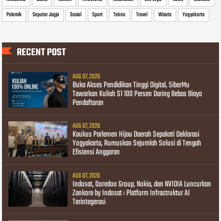
Polemik
Seputar Jogja
Sosial
Sport
Tekno
Travel
Wisata
Yogyakarta
RECENT POST
AUG 07, 2026
Buka Akses Pendidikan Tinggi Digital, SiberMu
Tawarkan Kuliah S1 100 Persen Daring Bebas Biaya
Pendaftaran
AUG 07, 2026
Kaukus Parlemen Hijau Daerah Sepakati Deklarasi
Yogyakarta, Rumuskan Sejumlah Solusi di Tengah
Efisiensi Anggaran
AUG 07, 2026
Indosat, Ooredoo Group, Nokia, dan NVIDIA Luncurkan
Zankore by Indosat : Platform Infrastruktur AI
Terintegerasi