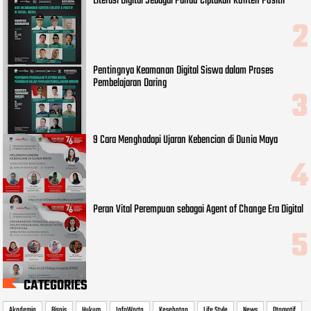
Literasi Digital Sebagai Pandu Ciptakan Konten Positif
Pentingnya Keamanan Digital Siswa dalam Proses
Pembelajaran Daring
9 Cara Menghadapi Ujaran Kebencian di Dunia Maya
Peran Vital Perempuan sebagai Agent of Change Era Digital
CATEGORIES
Akademia
Bisnis
Hukum
InfoWarta
Kesehatan
Life Style
News
Otomotif