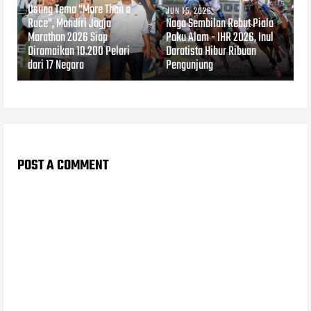
Usung Tema "More Than a
JUN 15, 2026
Race", Mandiri Jogja
Naga Sembilan Rebut Piala
Marathon 2026 Siap
Paku Alam - IHR 2026, Inul
Diramaikan 10.200 Pelari
Daratista Hibur Ribuan
dari 17 Negara
Pengunjung
POST A COMMENT