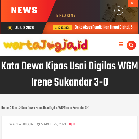
LIVE
NEWS
BREAKING
Buka Akses Pendidikan Tinggi Digital, Sibe
AUG, 8 2026
wb_sunny
AUG 07, 2026
Kata Dewa Kipas Usai Digilas WGM
Irene Sukandar 3-0
Home
Sport
Kata Dewa Kipas Usai Digilas WGM Irene Sukandar 3-0
WARTA JOGJA
MARCH 22, 2021
0