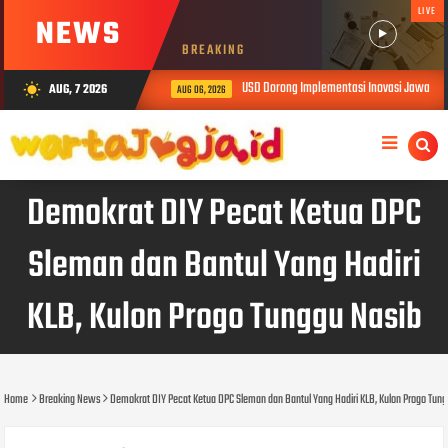
LIVE
NEWS
BREAKING
USD Dorong Implementasi Inovasi Jawalens d
AUG, 7 2026
wb_sunny
AUG 06, 2026
Demokrat DIY Pecat Ketua DPC
Sleman dan Bantul Yang Hadiri
KLB, Kulon Progo Tunggu Nasib
Home
Breaking News
Demokrat DIY Pecat Ketua DPC Sleman dan Bantul Yang Hadiri KLB, Kulon Progo Tun