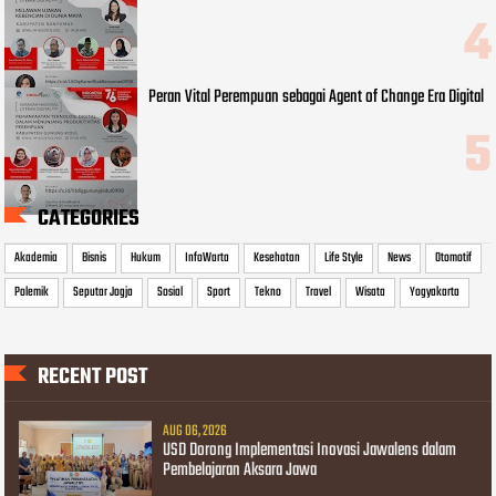
Peran Vital Perempuan sebagai Agent of Change Era Digital
CATEGORIES
Akademia
Bisnis
Hukum
InfoWarta
Kesehatan
Life Style
News
Otomotif
Polemik
Seputar Jogja
Sosial
Sport
Tekno
Travel
Wisata
Yogyakarta
RECENT POST
AUG 06, 2026
USD Dorong Implementasi Inovasi Jawalens dalam
Pembelajaran Aksara Jawa