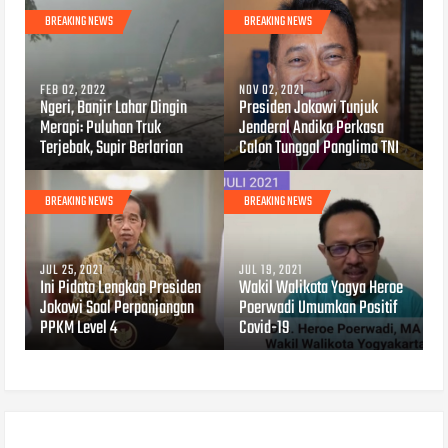
BREAKING NEWS
BREAKING NEWS
FEB 02, 2022
NOV 02, 2021
Ngeri, Banjir Lahar Dingin
Presiden Jokowi Tunjuk
Merapi: Puluhan Truk
Jenderal Andika Perkasa
Terjebak, Supir Berlarian
Calon Tunggal Panglima TNI
BREAKING NEWS
BREAKING NEWS
JUL 25, 2021
JUL 19, 2021
Ini Pidato Lengkap Presiden
Wakil Walikota Yogya Heroe
Jokowi Soal Perpanjangan
Poerwadi Umumkan Positif
PPKM Level 4
Covid-19