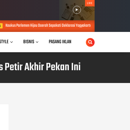
LIVE
jau Daerah Sepakati Deklarasi Yogyakarta, Rumuskan Sejumlah Solusi di Tengah Efisiensi An
 STYLE
BISNIS
PASANG IKLAN
s Petir Akhir Pekan Ini