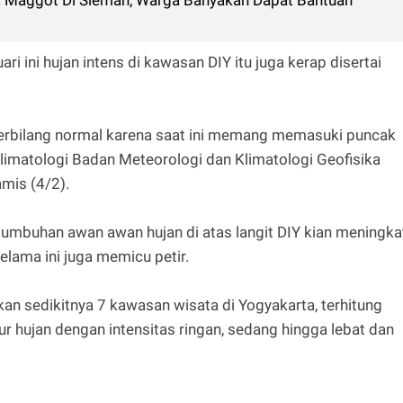
a Maggot Di Sleman, Warga Banyakan Dapat Bantuan
ri ini hujan intens di kawasan DIY itu juga kerap disertai
ni terbilang normal karena saat ini memang memasuki puncak
Klimatologi Badan Meteorologi dan Klimatologi Geofisika
mis (4/2).
rtumbuhan awan awan hujan di atas langit DIY kian meningka
lama ini juga memicu petir.
n sedikitnya 7 kawasan wisata di Yogyakarta, terhitung
r hujan dengan intensitas ringan, sedang hingga lebat dan