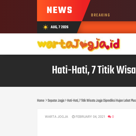
NEWS
BREAKING
AUG, 7 2026
wb_sunny
Hati-Hati, 7 Titik Wis
Home
Seputar Jogja
Hati-Hati, 7 Titik Wisata Jogja Diprediksi Hujan Lebat Plus
WARTA JOGJA
FEBRUARY 04, 2021
0