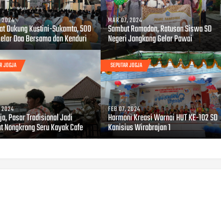
, 2024
MAR 07, 2024
at Dukung Kustini-Sukamto, 500
Sambut Ramadan, Ratusan Siswa SD
Gelar Doa Bersama dan Kenduri
Negeri Jongkang Gelar Pawai
R JOGJA
SEPUTAR JOGJA
, 2024
FEB 07, 2024
ja, Pasar Tradisional Jadi
Harmoni Kreasi Warnai HUT KE-102 SD
t Nongkrong Seru Kayak Cafe
Kanisius Wirobrajan 1