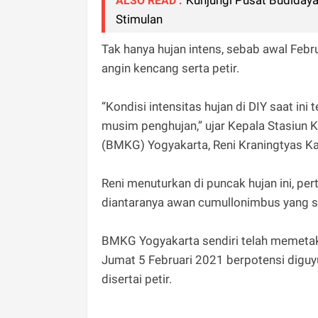
Kunjungi Pusat Budiday
ALSO READ :
Stimulan
Tak hanya hujan intens, sebab awal Februa
angin kencang serta petir.
“Kondisi intensitas hujan di DIY saat i
musim penghujan,” ujar Kepala Stasiun 
(BMKG) Yogyakarta, Reni Kraningtyas Ka
Reni menuturkan di puncak hujan ini, pe
diantaranya awan cumullonimbus yang se
BMKG Yogyakarta sendiri telah memetaka
Jumat 5 Februari 2021 berpotensi diguyu
disertai petir.