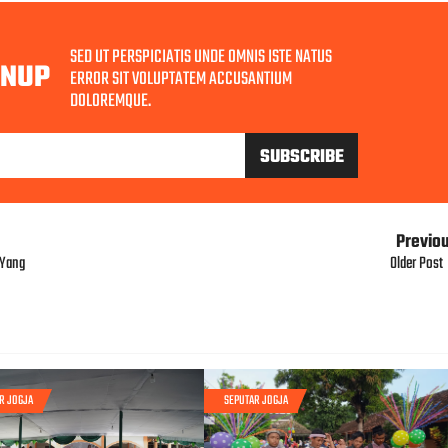
SED UT PERSPICIATIS UNDE OMNIS ISTE NATUS
GNUP
ERROR SIT VOLUPTATEM ACCUSANTIUM
DOLOREMQUE.
Previo
 Yang
Older Post
R JOGJA
SEPUTAR JOGJA