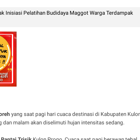
ak Inisiasi Pelatihan Budidaya Maggot Warga Terdampak
oreh
yang saat pagi hari cuaca destinasi di Kabupaten Kulo
g dan malam akan diselimuti hujan intensitas sedang.
i
Pantai Trisik
Kulon Progo. Cuaca saat pagi berawan tebal