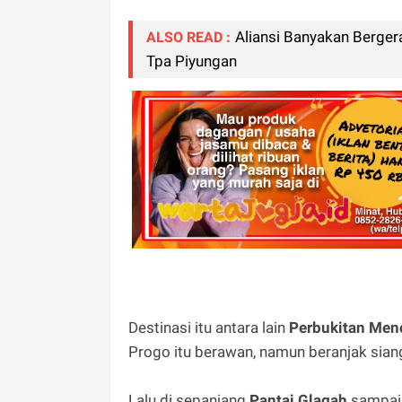
Aliansi Banyakan Berger
ALSO READ :
Tpa Piyungan
Destinasi itu antara lain
Perbukitan
Men
Progo itu berawan, namun beranjak sian
Lalu di sepanjang
Pantai Glagah
sampa