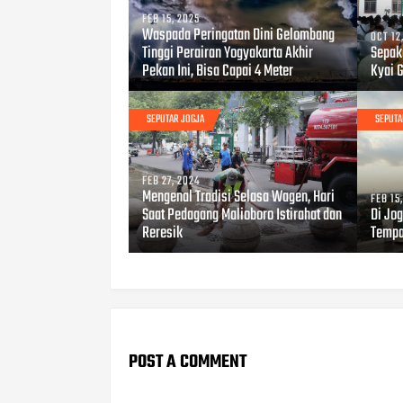
FEB 15, 2025
Waspada Peringatan Dini Gelombang
OCT 12
Tinggi Perairan Yogyakarta Akhir
Sepak
Pekan Ini, Bisa Capai 4 Meter
Kyai 
SEPUTAR JOGJA
SEPUTA
FEB 27, 2024
Mengenal Tradisi Selasa Wagen, Hari
FEB 15
Saat Pedagang Malioboro Istirahat dan
Di Jog
Reresik
Tempa
POST A COMMENT