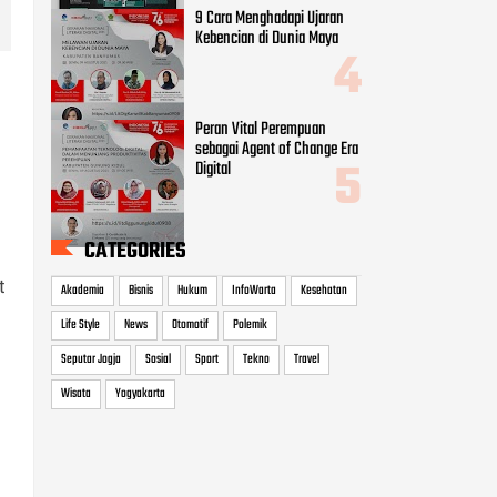
9 Cara Menghadapi Ujaran
Kebencian di Dunia Maya
Peran Vital Perempuan
sebagai Agent of Change Era
Digital
CATEGORIES
t
Akademia
Bisnis
Hukum
InfoWarta
Kesehatan
Life Style
News
Otomotif
Polemik
Seputar Jogja
Sosial
Sport
Tekno
Travel
Wisata
Yogyakarta