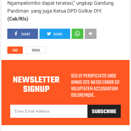
Ngampelombo dapat teratasi,” ungkap Gandung
Pardiman yang juga Ketua DPD Golkar DIY.
(Cak/Rls)
SHARE
SHARE
TAGS
SOSIAL
SED UT PERSPICIATIS UNDE
NEWSLETTER
OMNIS ISTE NATUS ERROR SIT
SIGNUP
VOLUPTATEM ACCUSANTIUM
DOLOREMQUE.