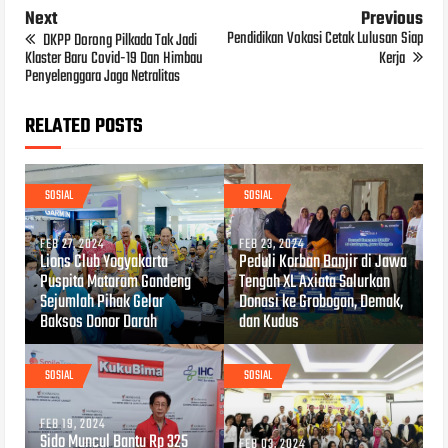
Next
Previous
Pendidikan Vokasi Cetak Lulusan Siap
DKPP Dorong Pilkada Tak Jadi
Klaster Baru Covid-19 Dan Himbau
Kerja
Penyelenggara Jaga Netralitas
RELATED POSTS
SOSIAL
SOSIAL
FEB 27, 2024
FEB 23, 2024
Lions Club Yogyakarta
Peduli Korban Banjir di Jawa
Puspita Mataram Gandeng
Tengah XL Axiata Salurkan
Sejumlah Pihak Gelar
Donasi ke Grobogan, Demak,
Baksos Donor Darah
dan Kudus
SOSIAL
SOSIAL
FEB 19, 2024
Sido Muncul Bantu Rp 325
FEB 03, 2024