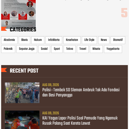
CATEGORIES
Akademia
Bisnis
Hukum
InfoWarta
Kesehatan
Life Style
News
Otomotif
Polemik
Seputar Jogja
Sosial
Sport
Tekno
Travel
Wisata
Yogyakarta
RECENT POST
AUG 09, 2026
Polisi : Tembok SD Sleman Ambruk Tak Ada Fondasi
dan Besi Penyangga
AUG 09, 2026
KAI Yogya Lapor Polisi Soal Pemuda Yang Ngamuk
Rusak Palang Saat Kereta Lewat