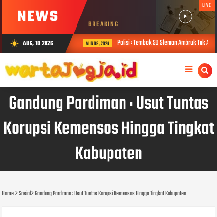
LIVE
NEWS
BREAKING
Polisi : Tembok SD Sleman Ambruk Tak Ada Fo
AUG, 10 2026
wb_sunny
AUG 09, 2026
Gandung Pardiman : Usut Tuntas
Korupsi Kemensos Hingga Tingkat
Kabupaten
Home
Sosial
Gandung Pardiman : Usut Tuntas Korupsi Kemensos Hingga Tingkat Kabupaten