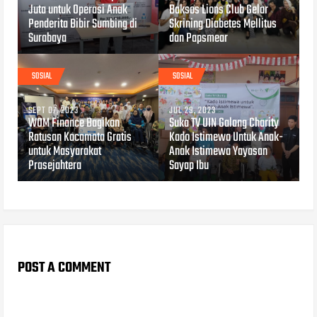
Juta untuk Operasi Anak
Baksos Lions Club Gelar
Penderita Bibir Sumbing di
Skrining Diabetes Mellitus
Surabaya
dan Papsmear
SOSIAL
SOSIAL
SEPT 07, 2023
JUL 29, 2023
WOM Finance Bagikan
Suka TV UIN Galang Charity
Ratusan Kacamata Gratis
Kado Istimewa Untuk Anak-
untuk Masyarakat
Anak Istimewa Yayasan
Prasejahtera
Sayap Ibu
POST A COMMENT