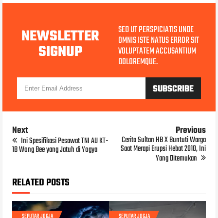
SED UT PERSPICIATIS UNDE
NEWSLETTER
OMNIS ISTE NATUS ERROR SIT
SIGNUP
VOLUPTATEM ACCUSANTIUM
DOLOREMQUE.
Next
Previous
Cerita Sultan HB X Buntuti Warga
Ini Spesifikasi Pesawat TNI AU KT-
Saat Merapi Erupsi Hebat 2010, Ini
1B Wong Bee yang Jatuh di Yogya
Yang Ditemukan
RELATED POSTS
SEPUTAR JOGJA
SEPUTAR JOGJA