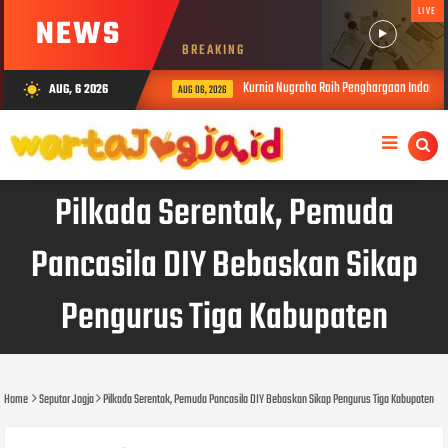
LIVE
NEWS
BREAKING
Kurnia Nugraha Raih Penghargaan Indonesia P
AUG, 6 2026
wb_sunny
AUG 06, 2026
Pilkada Serentak, Pemuda
Pancasila DIY Bebaskan Sikap
Pengurus Tiga Kabupaten
Home
Seputar Jogja
Pilkada Serentak, Pemuda Pancasila DIY Bebaskan Sikap Pengurus Tiga Kabupaten