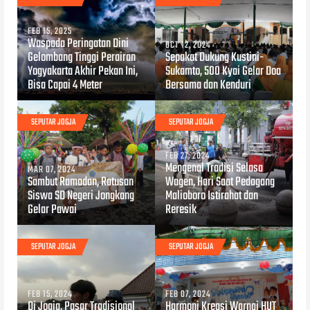
FEB 15, 2025
Waspada Peringatan Dini
OCT 12, 2024
Gelombang Tinggi Perairan
Sepakat Dukung Kustini-
Yogyakarta Akhir Pekan Ini,
Sukamto, 500 Kyai Gelar Doa
Bisa Capai 4 Meter
Bersama dan Kenduri
SEPUTAR JOGJA
SEPUTAR JOGJA
FEB 27, 2024
Mengenal Tradisi Selasa
MAR 07, 2024
Sambut Ramadan, Ratusan
Wagen, Hari Saat Pedagang
Siswa SD Negeri Jongkang
Malioboro Istirahat dan
Gelar Pawai
Reresik
SEPUTAR JOGJA
SEPUTAR JOGJA
FEB 15, 2024
FEB 07, 2024
Di Jogja, Pasar Tradisional
Harmoni Kreasi Warnai HUT