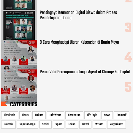
Pentingnya Keamanan Digital Siswa dalam Proses
Pembelajaran Daring
9 Cara Menghadapi Ujaran Kebencian di Dunia Maya
Peran Vital Perempuan sebagai Agent of Change Era Digital
CATEGORIES
Akademia
Bisnis
Hukum
InfoWarta
Kesehatan
Life Style
News
Otomotif
Polemik
Seputar Jogja
Sosial
Sport
Tekno
Travel
Wisata
Yogyakarta