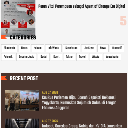
Peran Vital Perempuan sebagai Agent of Change Era Digital
CATEGORIES
Akademia
Bisnis
Hukum
InfoWarta
Kesehatan
Life Style
News
Otomotif
Polemik
Seputar Jogja
Sosial
Sport
Tekno
Travel
Wisata
Yogyakarta
RECENT POST
AUG 07, 2026
Kaukus Parlemen Hijau Daerah Sepakati Deklarasi
Yogyakarta, Rumuskan Sejumlah Solusi di Tengah
Efisiensi Anggaran
AUG 07, 2026
Indosat, Ooredoo Group, Nokia, dan NVIDIA Luncurkan