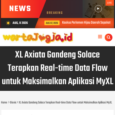
LIVE
NEWS
BREAKING
Kaukus Parlemen Hijau Daerah Sepakati Dek
AUG, 8 2026
wb_sunny
AUG 07, 2026
XL Axiata Gandeng Solace
Terapkan Real-time Data Flow
untuk Maksimalkan Aplikasi MyXL
Home
Bisnis
XL Axiata Gandeng Solace Terapkan Real-time Data Flow untuk Maksimalkan Aplikasi MyXL