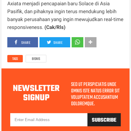
Axiata menjadi pencapaian baru Solace di Asia
Pasifik, dan pihaknya ingin terus mendukung lebih
banyak perusahaan yang ingin mewujudkan real-time
responsiveness.
(Cak/Rls)
SHARE
SHARE
TAGS
BISNIS
SED UT PERSPICIATIS UNDE
NEWSLETTER
OMNIS ISTE NATUS ERROR SIT
SIGNUP
VOLUPTATEM ACCUSANTIUM
DOLOREMQUE.