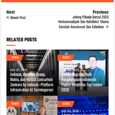
Next
Previous
Jelang Pilkada Bantul 2020
Newer Post
Muhammadiyah Dan Nahdlatul ‘Ulama
Serukan Kerukunan Dan Kebaikan
RELATED POSTS
BISNIS
BISNIS
AUG 07, 2026
AUG 06, 2026
Indosat, Ooredoo Group,
Kurnia Nugraha Raih
Nokia, dan NVIDIA Luncurkan
Penghargaan Indonesia
Zankore by Indosat : Platform
Public Relations Top Leader
Infrastruktur AI Terintegerasi
2026
BISNIS
BISNIS
AUG 05, 2026