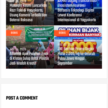
AAMAI Dorong Transformasi
AUG 06, 2026
Motorola Resmi Luncurkan
Ekosistem Asuransi
Razr Fold di Yogyakarta,
Berbasis Teknologi Digital
Usung Kamera Terbaik dan
Lewat Konferensi
Baterai Raksasa
Internasional di Yogyakarta
BISNIS
BISNIS
AUG 03, 2026
JNE Berikan Promo Ongkir
AUG 04, 2026
Alfamidi Ajak Puluhan Anak
Mulai 2.000/kg ke seluruh
di Klaten Sulap Botol Plastik
Pulau Jawa Hingga
Jadi Wadah Kreatif
September
POST A COMMENT