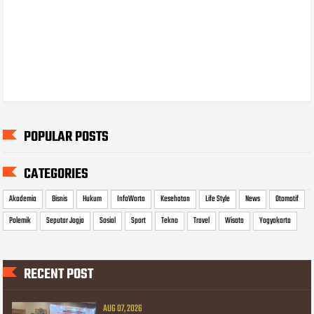
POPULAR POSTS
CATEGORIES
Akademia
Bisnis
Hukum
InfoWarta
Kesehatan
Life Style
News
Otomotif
Polemik
Seputar Jogja
Sosial
Sport
Tekno
Travel
Wisata
Yogyakarta
RECENT POST
AUG 07, 2026