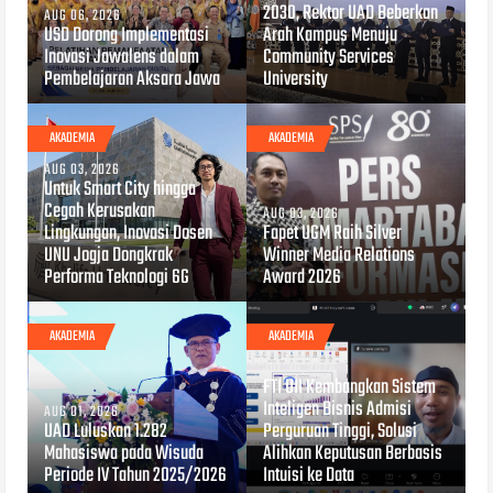
2030, Rektor UAD Beberkan
AUG 06, 2026
USD Dorong Implementasi
Arah Kampus Menuju
Inovasi Jawalens dalam
Community Services
Pembelajaran Aksara Jawa
University
AKADEMIA
AKADEMIA
AUG 03, 2026
Untuk Smart City hingga
Cegah Kerusakan
AUG 03, 2026
Lingkungan, Inovasi Dosen
Fapet UGM Raih Silver
UNU Jogja Dongkrak
Winner Media Relations
Performa Teknologi 6G
Award 2026
AKADEMIA
AKADEMIA
JUL 30, 2026
FTI UII Kembangkan Sistem
Inteligen Bisnis Admisi
AUG 01, 2026
UAD Luluskan 1.282
Perguruan Tinggi, Solusi
Mahasiswa pada Wisuda
Alihkan Keputusan Berbasis
Periode IV Tahun 2025/2026
Intuisi ke Data