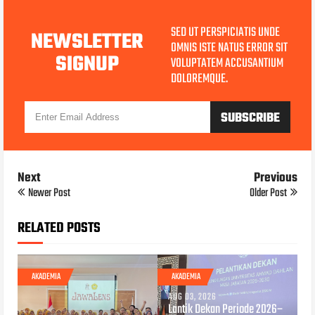
SED UT PERSPICIATIS UNDE
NEWSLETTER
OMNIS ISTE NATUS ERROR SIT
SIGNUP
VOLUPTATEM ACCUSANTIUM
DOLOREMQUE.
Next
Previous
Newer Post
Older Post
RELATED POSTS
AKADEMIA
AKADEMIA
AUG 03, 2026
Lantik Dekan Periode 2026–