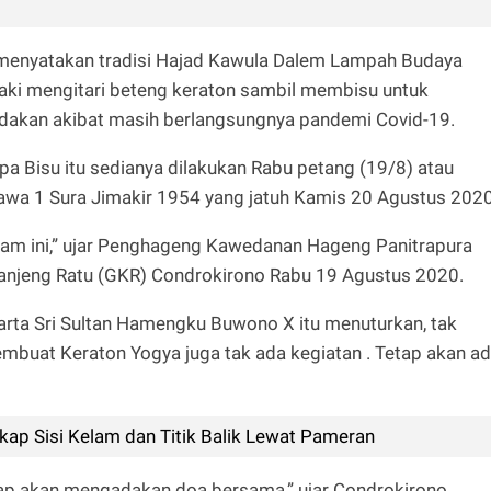
 menyatakan tradisi Hajad Kawula Dalem Lampah Budaya
aki mengitari beteng keraton sambil membisu untuk
adakan akibat masih berlangsungnya pandemi Covid-19.
apa Bisu itu sedianya dilakukan Rabu petang (19/8) atau
awa 1 Sura Jimakir 1954 yang jatuh Kamis 20 Agustus 2020
am ini,” ujar Penghageng Kawedanan Hageng Panitrapura
Kanjeng Ratu (GKR) Condrokirono Rabu 19 Agustus 2020.
rta Sri Sultan Hamengku Buwono X itu menuturkan, tak
mbuat Keraton Yogya juga tak ada kegiatan . Tetap akan a
ap Sisi Kelam dan Titik Balik Lewat Pameran
tap akan mengadakan doa bersama,” ujar Condrokirono.