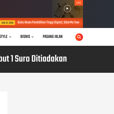
LIVE
Pendidikan Tinggi Digital, SiberMu Tawarkan Kuliah S1 100 Persen Daring Bebas Biaya Pendaft
 STYLE
BISNIS
PASANG IKLAN
ut 1 Suro Ditiadakan