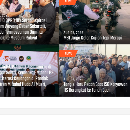
NEWS
, 2026
i D DPRD DIY Serap Aspirasi
m Wayang Beber Sekartaji,
da Permuseuman Diminta
AUG 05, 2026
hak ke Museum Rakyat
MBI Jogja Gelar Kajian Tepi Merapi
NEWS
, 2026
Judol, Pinjol, dan Skimming di
gan Santri, Kemenko PM dan LPS
 Literasi Keuangan di Pondok
AUG 03, 2026
ren Miftahul Huda Al Musri,
Tangis Haru Pecah Saat 156 Karyawan
ur
HS Berangkat ke Tanah Suci