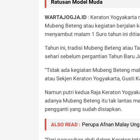
Ratusan Model Muda
WARTAJOGJA.ID
: Keraton Yogyakarta
Mubeng Beteng atau kegiatan berjalan k
menyambut malam 1 Suro tahun ini diti
Tahun ini, tradisi Mubeng Beteng atau T
sehari sebelum pergantian Tahun Baru J
“Tidak ada kegiatan Mubeng Beteng mal
atau Sekjen Keraton Yogyakarta, Gusti 
Namun putri kedua Raja Keraton Yogyaka
adanya Mubeng Beteng itu tak lantas me
pengganti yang sudah disiapkan.
Perupa Afnan Malay Ungk
ALSO READ :
“Dari paguyuban abdi dalem Keraton te