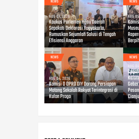
NEWS
NEWS
AUG 07, 2026
AUG 05
Kaukus Parlemen Hijau Daerah
Komis
Sepakati Deklarasi Yogyakarta,
Museu
Rumuskan Sejumlah Solusi di Tengah
Raper
Efisiensi Anggaran
Berpi
NEWS
NEWS
AUG 04
Cegah 
Kalan
AUG 04, 2026
Komisi D DPRD DIY Dorong Persiapan
Geber
Matang Sekolah Rakyat Terintegrasi di
Pesant
Kulon Progo
Cianj