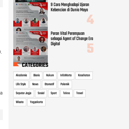
9 Cara Menghadapi Ujaran
Kebencian di Dunia Maya
Peran Vital Perempuan
sebagai Agent of Change Era
Digital
.
CATEGORIES
Akademia
Bisnis
Hukum
InfoWarta
Kesehatan
Life Style
News
Otomotif
Polemik
da
Seputar Jogja
Sosial
Sport
Tekno
Travel
Wisata
Yogyakarta