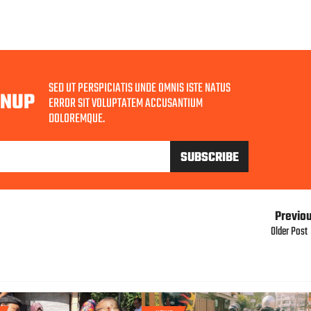
SED UT PERSPICIATIS UNDE OMNIS ISTE NATUS
GNUP
ERROR SIT VOLUPTATEM ACCUSANTIUM
DOLOREMQUE.
Previo
Older Post