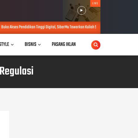
LIVE
 Tinggi Digital, SiberMu Tawarkan Kuliah S1 100 Persen Daring Bebas Biaya Pendaftaran
 STYLE
BISNIS
PASANG IKLAN
 Regulasi