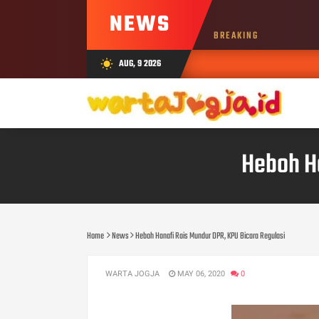
NEWS
BREAKING
AUG, 9 2026
wb_sunny
Heboh Ha
Home
News
Heboh Hanafi Rais Mundur DPR, KPU Bicara Regulasi
WARTA JOGJA
MAY 06, 2020
0