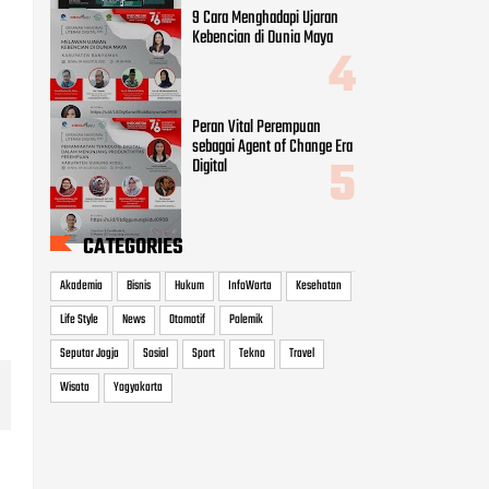
9 Cara Menghadapi Ujaran
Kebencian di Dunia Maya
Peran Vital Perempuan
sebagai Agent of Change Era
Digital
CATEGORIES
Akademia
Bisnis
Hukum
InfoWarta
Kesehatan
Life Style
News
Otomotif
Polemik
Seputar Jogja
Sosial
Sport
Tekno
Travel
Wisata
Yogyakarta