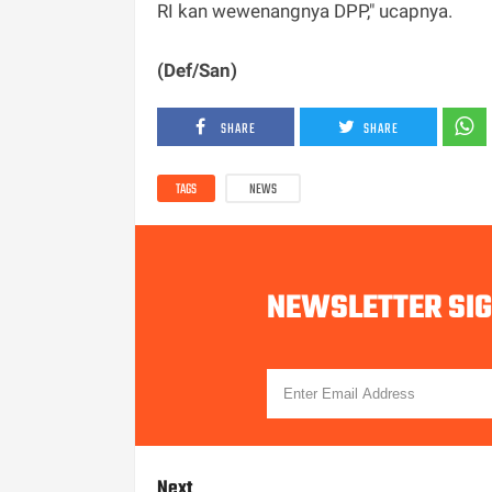
RI kan wewenangnya DPP," ucapnya.
(Def/San)
SHARE
SHARE
TAGS
NEWS
NEWSLETTER SI
Next