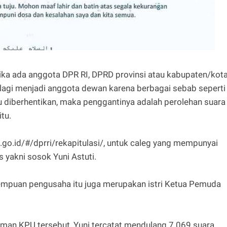
tika ada anggota DPR RI, DPRD provinsi atau kabupaten/kot
 lagi menjadi anggota dewan karena berbagai sebab seperti
u diberhentikan, maka penggantinya adalah perolehan suara
itu.
go.id/#/dprri/rekapitulasi/, untuk caleg yang mempunyai
s yakni sosok Yuni Astuti.
mpuan pengusaha itu juga merupakan istri Ketua Pemuda
 laman KPU tersebut, Yuni tercatat mendulang 7.069 suara