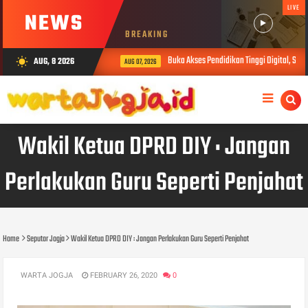
LIVE
NEWS
BREAKING
Buka Akses Pendidikan Tinggi Digital, Sibe
AUG, 8 2026
wb_sunny
AUG 07, 2026
Wakil Ketua DPRD DIY : Jangan
Perlakukan Guru Seperti Penjahat
Home
Seputar Jogja
Wakil Ketua DPRD DIY : Jangan Perlakukan Guru Seperti Penjahat
WARTA JOGJA
FEBRUARY 26, 2020
0