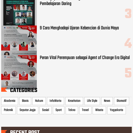
Pembelajaran Daring
9 Cara Menghadapi Ujaran Kebencian di Dunia Maya
Peran Vital Perempuan sebagai Agent of Change Era Digital
CATEGORIES
Akademia
Bisnis
Hukum
InfoWarta
Kesehatan
Life Style
News
Otomotif
Polemik
Seputar Jogja
Sosial
Sport
Tekno
Travel
Wisata
Yogyakarta
RECENT POST