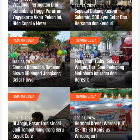
Waspada Peringatan Dini
OCT 12, 2024
Gelombang Tinggi Perairan
Sepakat Dukung Kustini-
Yogyakarta Akhir Pekan Ini,
Sukamto, 500 Kyai Gelar Doa
Bisa Capai 4 Meter
Bersama dan Kenduri
SEPUTAR JOGJA
SEPUTAR JOGJA
FEB 27, 2024
Mengenal Tradisi Selasa
MAR 07, 2024
Sambut Ramadan, Ratusan
Wagen, Hari Saat Pedagang
Siswa SD Negeri Jongkang
Malioboro Istirahat dan
Gelar Pawai
Reresik
SEPUTAR JOGJA
SEPUTAR JOGJA
FEB 15, 2024
FEB 07, 2024
Di Jogja, Pasar Tradisional
Harmoni Kreasi Warnai HUT
Jadi Tempat Nongkrong Seru
KE-102 SD Kanisius
Kayak Cafe
Wirobrajan 1