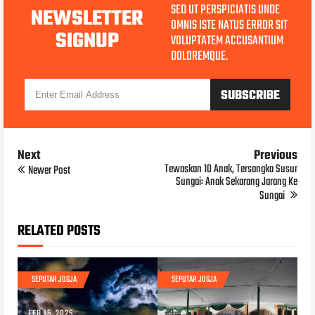
SED UT PERSPICIATIS UNDE
NEWSLETTER
OMNIS ISTE NATUS ERROR SIT
SIGNUP
VOLUPTATEM ACCUSANTIUM
DOLOREMQUE.
Next
Previous
Tewaskan 10 Anak, Tersangka Susur
Newer Post
Sungai: Anak Sekarang Jarang Ke
Sungai
RELATED POSTS
SEPUTAR JOGJA
SEPUTAR JOGJA
FEB 15, 2025