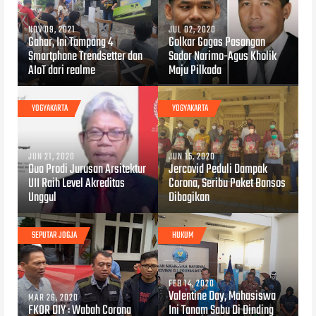
NOV 09, 2021
JUL 02, 2020
Gahar, Ini Tampang 4
Golkar Gagas Pasangan
Smartphone Trendsetter dan
Sadar Narimo-Agus Kholik
AIoT dari realme
Maju Pilkada
YOGYAKARTA
YOGYAKARTA
JUN 21, 2020
JUN 15, 2020
Dua Prodi Jurusan Arsitektur
Jercovid Peduli Dampak
UII Raih Level Akreditas
Corona, Seribu Paket Bansos
Unggul
Dibagikan
SEPUTAR JOGJA
HUKUM
FEB 14, 2020
Valentine Day, Mahasiswa
MAR 26, 2020
FKOR DIY : Wabah Corona
Ini Tanam Sabu Di Dinding