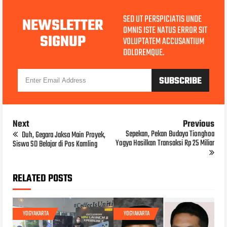
SED UT PERSPICIATIS UNDE
NEWSLETTER
OMNIS ISTE NATUS ERROR SIT
SIGNUP
VOLUPTATEM ACCUSANTIUM
DOLOREMQUE.
Next
Previous
Sepekan, Pekan Budaya Tionghoa
Duh, Gegara Jaksa Main Proyek,
Yogya Hasilkan Transaksi Rp 25 Miliar
Siswa SD Belajar di Pos Kamling
RELATED POSTS
YOGYAKARTA
YOGYAKARTA