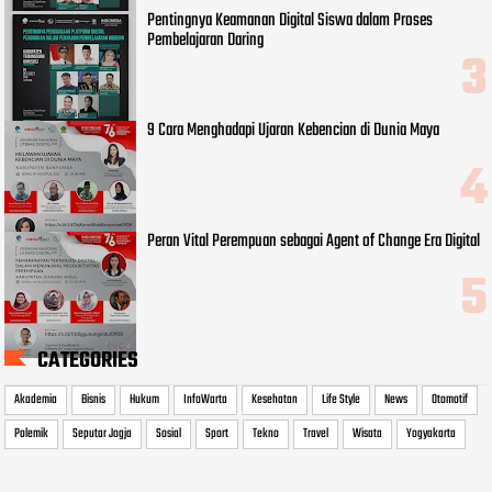
Pentingnya Keamanan Digital Siswa dalam Proses
Pembelajaran Daring
9 Cara Menghadapi Ujaran Kebencian di Dunia Maya
Peran Vital Perempuan sebagai Agent of Change Era Digital
CATEGORIES
Akademia
Bisnis
Hukum
InfoWarta
Kesehatan
Life Style
News
Otomotif
Polemik
Seputar Jogja
Sosial
Sport
Tekno
Travel
Wisata
Yogyakarta