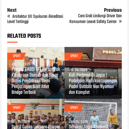
Next
Previous
Cara Grab Lindungi Driver Dan
Arsitektur UII Syukuran Akreditasi
Level Tertinggi
Konsumen Lewat Safety Center
RELATED POSTS
SPORT
SPORT
JUL 25, 2026
Pengda GABSI DIY Perbanyak
JUL 24, 2026
Kejuaraan Daerah dan Sasar
Kali Pertama Di Jogja !
Dunia Pendidikan Demi
Padeljam Hadirkan Lapangan
Penjaringan Bibit Atlet
Padel Outdoor Nan Nyaman
Bridge Terbaik
dan Komplet
SPORT
SPORT
JUL 11, 2026
JUN 25, 2026
Syarif Guska Laksana Pimpin
Serukan Jogja Kondusif,