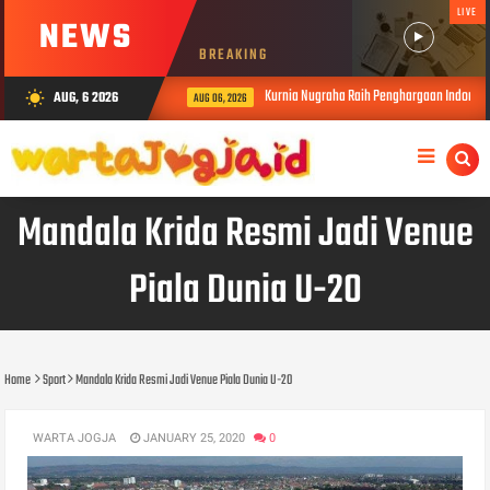
LIVE
NEWS
BREAKING
Kurnia Nugraha Raih Penghargaan Indonesia Pu
AUG, 6 2026
wb_sunny
AUG 06, 2026
Mandala Krida Resmi Jadi Venue
Piala Dunia U-20
Home
Sport
Mandala Krida Resmi Jadi Venue Piala Dunia U-20
WARTA JOGJA
JANUARY 25, 2020
0