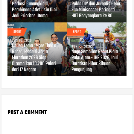
Perbasi Gunungkidul,
Polda DIY dan Jurnalis Gelar
Pembinaan Atlet Usia Dini
Fun Minisoccer Peringati
Jadi Prioritas Utama
HUT Bhayangkara ke 80
SPORT
SPORT
JUN 18, 2026
Usung Tema "More Than a
JUN 15, 2026
Race", Mandiri Jogja
Naga Sembilan Rebut Piala
Marathon 2026 Siap
Paku Alam - IHR 2026, Inul
Diramaikan 10.200 Pelari
Daratista Hibur Ribuan
dari 17 Negara
Pengunjung
POST A COMMENT