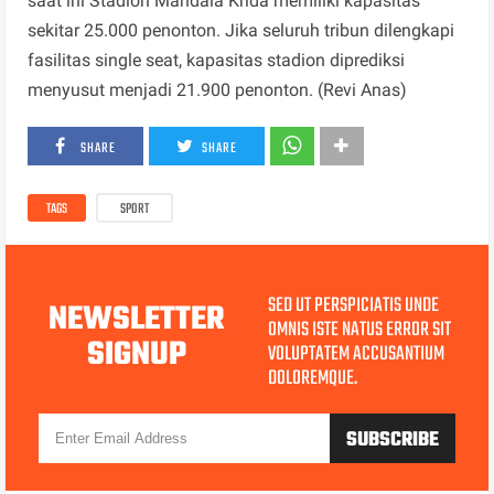
saat ini Stadion Mandala Krida memiliki kapasitas
sekitar 25.000 penonton. Jika seluruh tribun dilengkapi
fasilitas single seat, kapasitas stadion diprediksi
menyusut menjadi 21.900 penonton. (Revi Anas)
SHARE
SHARE
TAGS
SPORT
SED UT PERSPICIATIS UNDE
NEWSLETTER
OMNIS ISTE NATUS ERROR SIT
SIGNUP
VOLUPTATEM ACCUSANTIUM
DOLOREMQUE.