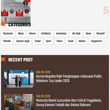
CATEGORIES
Akademia
Bisnis
Hukum
InfoWarta
Kesehatan
Life Style
News
Otomotif
Polemik
Seputar Jogja
Sosial
Sport
Tekno
Travel
Wisata
Yogyakarta
RECENT POST
AUG 06, 2026
Kurnia Nugraha Raih Penghargaan Indonesia Public
Relations Top Leader 2026
AUG 06, 2026
Motorola Resmi Luncurkan Razr Fold di Yogyakarta,
Usung Kamera Terbaik dan Baterai Raksasa