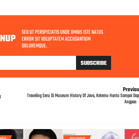
SED UT PERSPICIATIS UNDE OMNIS ISTE NATUS
GNUP
ERROR SIT VOLUPTATEM ACCUSANTIUM
DOLOREMQUE.
Previo
Traveling Seru Di Museum History Of Java, Ketemu Hantu Sampai Dap
g
Angpao
ARTA
YOGYAKARTA