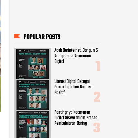
Literasi Digital Sebagai
Pandu Ciptakan Konten
Positif
Pentingnya Keamanan
Digital Siswa dalam Proses
Pembelajaran Daring
9 Cara Menghadapi Ujaran
Kebencian di Dunia Maya
Peran Vital Perempuan
sebagai Agent of Change Era
Digital
CATEGORIES