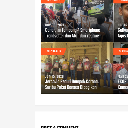
NOV 09, 2021
JUL 02
Gahar, Ini Tampang 4 Smartphone
Golka
Trendsetter dan AIoT dari realme
Agus 
YOGYAKARTA
SEPUTA
JUN 15, 2020
MAR 26
Jercovid Peduli Dampak Corona,
FKOR 
Seribu Paket Bansos Dibagikan
Komod