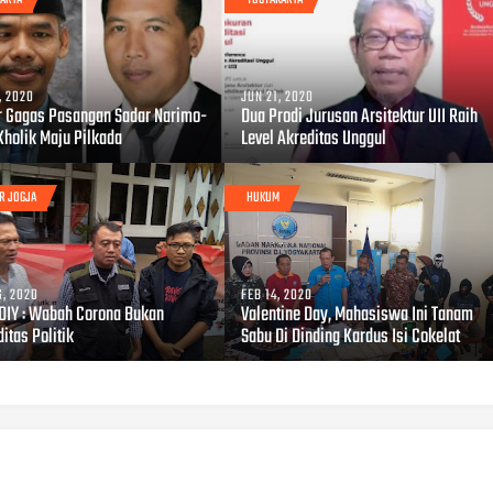
, 2020
JUN 21, 2020
r Gagas Pasangan Sadar Narimo-
Dua Prodi Jurusan Arsitektur UII Raih
Kholik Maju Pilkada
Level Akreditas Unggul
R JOGJA
HUKUM
, 2020
FEB 14, 2020
DIY : Wabah Corona Bukan
Valentine Day, Mahasiswa Ini Tanam
itas Politik
Sabu Di Dinding Kardus Isi Cokelat