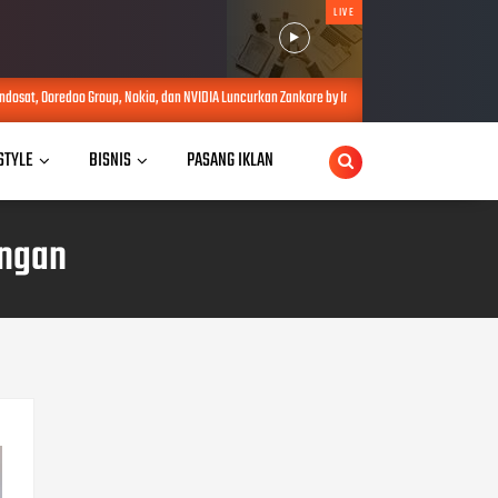
LIVE
Nokia, dan NVIDIA Luncurkan Zankore by Indosat : Platform Infrastruktur AI Terintegerasi
 STYLE
BISNIS
PASANG IKLAN
ungan
POPULAR POSTS
Adab Berinternet, Bangun 5
Kompetensi Keamanan
Digital