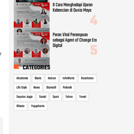
Akademia
Bisnis
Hukum
InfoWarta
Kesehatan
Life Style
News
Otomotif
Polemik
Seputar Jogja
Sosial
Sport
Tekno
Travel
Wisata
Yogyakarta
r