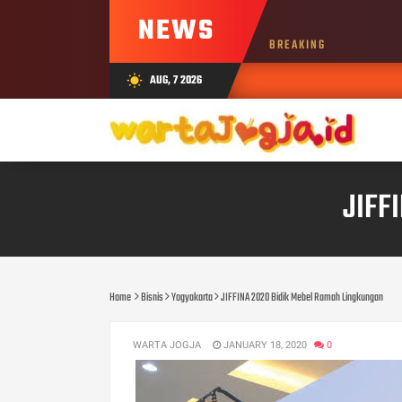
NEWS
BREAKING
AUG, 7 2026
wb_sunny
JIFF
Home
Bisnis
Yogyakarta
JIFFINA 2020 Bidik Mebel Ramah Lingkungan
WARTA JOGJA
JANUARY 18, 2020
0